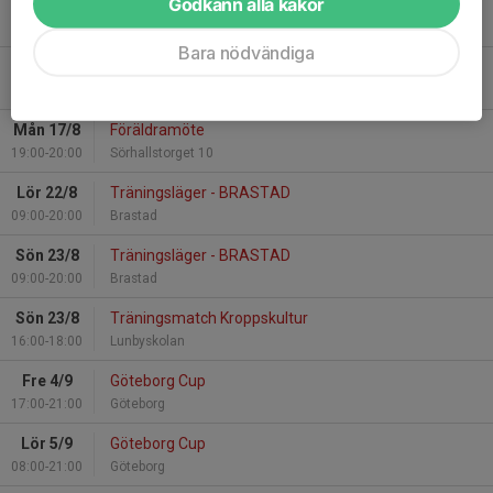
Godkänn alla kakor
Tis 11/8
Träningsstart v33
17:00-18:00
Färjenäs Utegym vid fotbollsplanen
Bara nödvändiga
Ons 12/8
Inomhusträning
17:00-18:00
Kviberg Serneke Arena - Hall A
Mån 17/8
Föräldramöte
19:00-20:00
Sörhallstorget 10
Lör 22/8
Träningsläger - BRASTAD
09:00-20:00
Brastad
Sön 23/8
Träningsläger - BRASTAD
09:00-20:00
Brastad
Sön 23/8
Träningsmatch Kroppskultur
16:00-18:00
Lunbyskolan
Fre 4/9
Göteborg Cup
17:00-21:00
Göteborg
Lör 5/9
Göteborg Cup
08:00-21:00
Göteborg