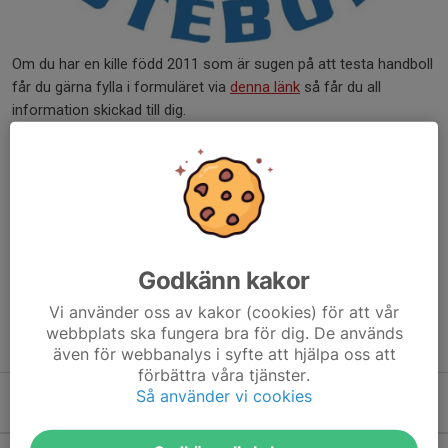
Om du har en kille född 2011 som är sugen på att testa handboll
får du gärna fylla i formuläret via
denna länk
så får du all
information skickad till dig.
Träningstider denna säsong är:
Tisdagar 17:00 - 18:30 Lundbyskolan
Onsdagar 19:30 - 20:30 Lundbyskolan
Godkänn kakor
Torsdagar 20:00 - 21:00 Lundbystrand 5 (fr.o.m. 1 nov)
Vi använder oss av kakor (cookies) för att vår
webbplats ska fungera bra för dig. De används
Varmt välkomna!
även för webbanalys i syfte att hjälpa oss att
förbättra våra tjänster.
Så använder vi cookies
Kommande aktiviteter