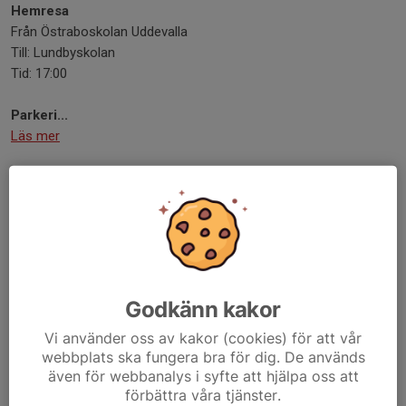
Hemresa
Från Östraboskolan Uddevalla
Till: Lundbyskolan
Tid: 17:00
Parkeri...
Läs mer
Ingen träning idag måndag 18/5
18 maj, 17:39
0 kommentarer
Idag är det ingen träning pga ledarmöte.
Läs mer
Godkänn kakor
Bohus cup 1-3 maj - Lag och schema
Vi använder oss av kakor (cookies) för att vår
webbplats ska fungera bra för dig. De används
25 apr, 11:19
1 kommentar
även för webbanalys i syfte att hjälpa oss att
förbättra våra tjänster.