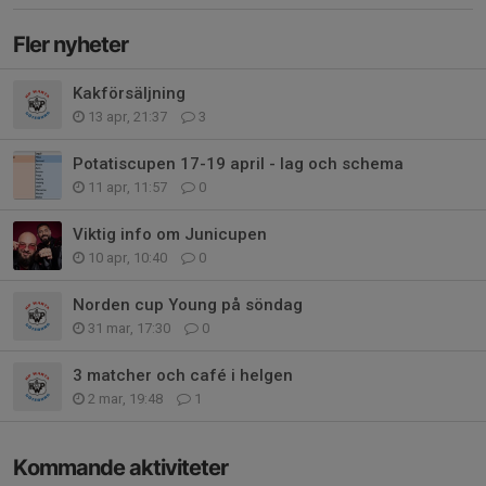
Fler nyheter
Kakförsäljning
13 apr, 21:37
3
Potatiscupen 17-19 april - lag och schema
11 apr, 11:57
0
Viktig info om Junicupen
10 apr, 10:40
0
Norden cup Young på söndag
31 mar, 17:30
0
3 matcher och café i helgen
2 mar, 19:48
1
Kommande aktiviteter