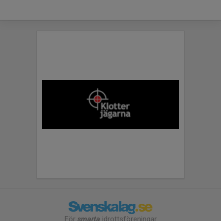
För
smarta
idrottsföreningar