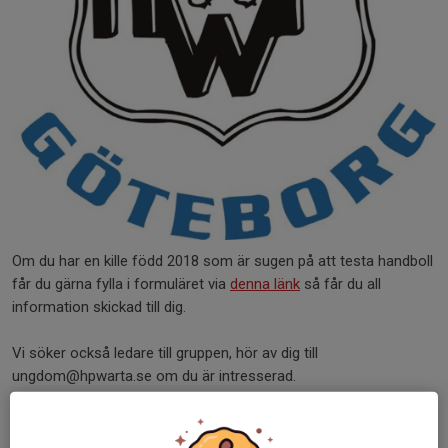
Om du har en kille född 2018 som är sugen på att testa handboll
får du gärna fylla i formuläret via
denna länk
så får du all
information skickad till dig.
Vi söker också ledare till gruppen, hör av dig till
ungdom@hpwarta.se om du är intresserad.
Då intresset är stort har vi två träningsgrupper för pojkar 2018,
en i Lundbyskolan på lördagar och en i Toleredsskolan på