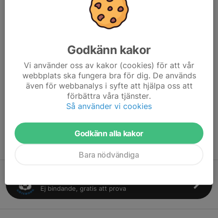
söndagar. Ni väljer alltså en av grupperna vid ansökan.
Träningstider säsongen 2025/26 är:
Godkänn kakor
Grupp P7 Lundby
Vi använder oss av kakor (cookies) för att vår
Lördagar 11:00 - 12:00 Lundbyskolan B
webbplats ska fungera bra för dig. De används
Startdatum den 6 september
även för webbanalys i syfte att hjälpa oss att
förbättra våra tjänster.
Grupp P7 Tolered
Så använder vi cookies
Söndagar 10:00 - 11:00 Tolered
Startdatum den 7 september
Godkänn alla kakor
Varmt välkomna!
Bara nödvändiga
Gör en intresseanmälan
Ej bindande, gratis att prova