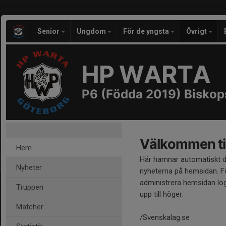
Senior
Ungdom
För de yngsta
Övrigt
HP WARTA
P6 (Födda 2019) Bisko
Välkommen til
Hem
Här hamnar automatiskt 
Nyheter
nyheterna på hemsidan. Fö
administrera hemsidan log
Truppen
upp till höger.
Matcher
/Svenskalag.se