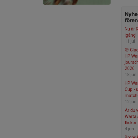
Nyhet
före
Nu är R
igång!
11 jul
🌸 Gla
HP War
jours
2026
18 jun
HP War
Cup - 
match
12 jun
Är du 
Warta 
flickor
4 jun
Brons i