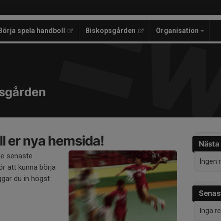
Börja spela handboll
Biskopsgården
Organisation
psgården
l er nya hemsida!
Nästa
de senaste
Ingen 
r att kunna börja
gar du in högst
Senast
Inga r