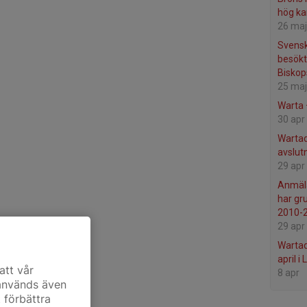
hög ka
26 maj
Svensk
besökt
Bisko
25 maj
Warta 
30 apr
Wartad
avslut
29 apr
Anmäla
har gr
2010-
29 apr
Wartad
april 
att vår
8 apr
 används även
t förbättra