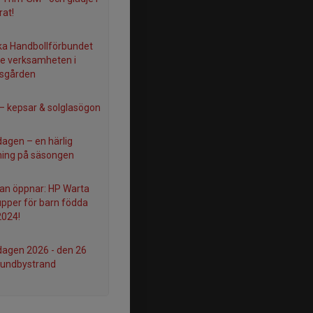
rat!
a Handbollförbundet
e verksamheten i
psgården
– kepsar & solglasögon
agen – en härlig
ning på säsongen
n öppnar: HP Warta
upper för barn födda
2024!
agen 2026 - den 26
i Lundbystrand