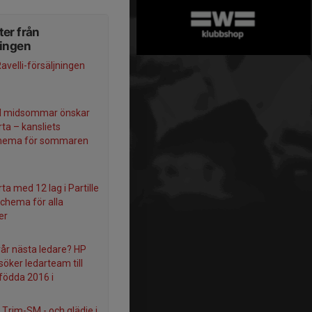
er från
ningen
avelli-försäljningen
d midsommar önskar
ta – kansliets
chema för sommaren
ta med 12 lag i Partille
schema för alla
er
vår nästa ledare? HP
söker ledarteam till
 födda 2016 i
 Trim-SM - och glädje i