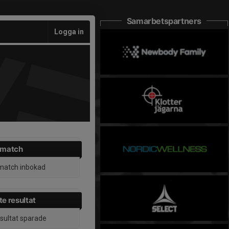
Samarbetspartners
Logga in
 match
match inbokad
e resultat
esultat sparade