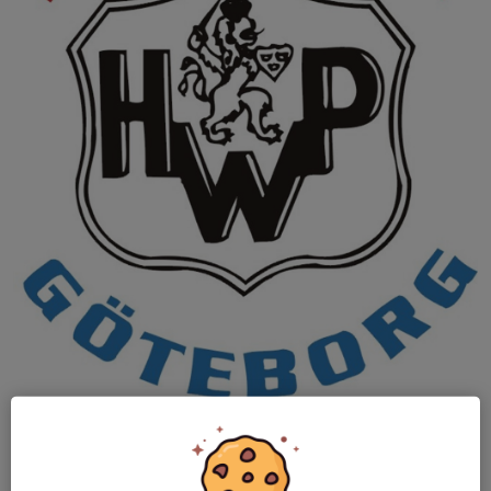
Om du har en kille född 2017 som är sugen på att testa handboll
får du gärna fylla i formuläret via
denna länk
så får du all
information skickad till dig.