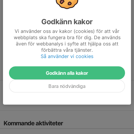
Vi söker också ledare till gruppen, hör av dig till
ungdom@hpwarta.se om du är intresserad.
Godkänn kakor
Träningstider säsongen 2025/26 är:
Vi använder oss av kakor (cookies) för att vår
webbplats ska fungera bra för dig. De används
Onsdagar 17:00 - 18:30 Ryaskolan ihop med Biskop
även för webbanalys i syfte att hjälpa oss att
förbättra våra tjänster.
Så använder vi cookies
Söndagar 12:00 -13:00 Toleredsskolan
Varmt välkomna!
Godkänn alla kakor
Bara nödvändiga
Gör en intresseanmälan
Ej bindande, gratis att prova
Kommande aktiviteter