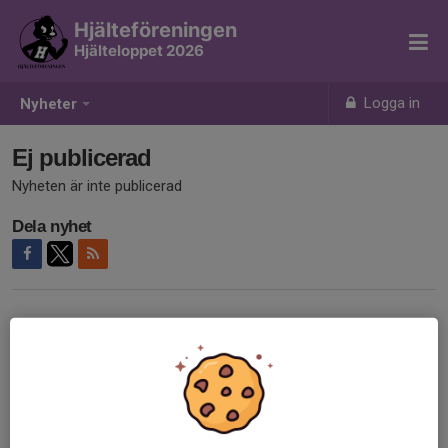
Hjälteföreningen
Hjälteloppet 2026
Logga in
Nyheter
Ej publicerad
Nyheten är inte publicerad
Dela nyhet
Tidigare nyheter
Det finns inga tidigare nyheter