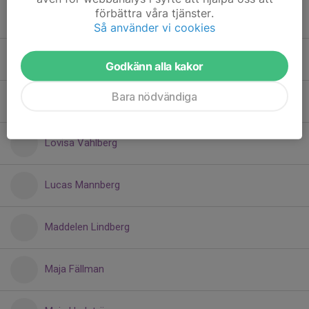
förbättra våra tjänster.
Lina Deijer
Så använder vi cookies
Lisa Engelmark
Godkänn alla kakor
Bara nödvändiga
Lo Rönnblom
Lovisa Vahlberg
Lucas Mannberg
Maddelen Lindberg
Maja Fällman