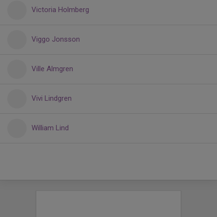
Victoria Holmberg
Viggo Jonsson
Ville Almgren
Vivi Lindgren
William Lind