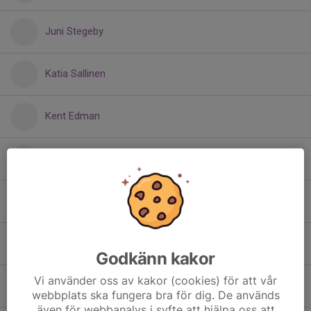
Juni Stegeby
Katia Sallinen
Kent Edman
Kim Söderström
Lars-Olov Norström
Leif Karlsson
Godkänn kakor
Vi använder oss av kakor (cookies) för att vår
Liam Svärd
webbplats ska fungera bra för dig. De används
även för webbanalys i syfte att hjälpa oss att