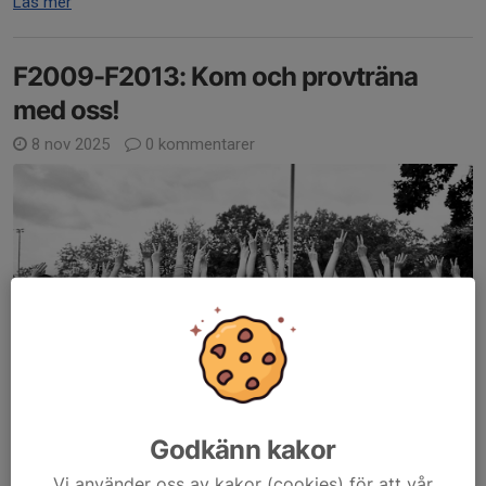
Läs mer
F2009-F2013: Kom och provträna
med oss!
8 nov 2025
0 kommentarer
Kom och provträna med oss - med sikte mot ett F17-lag!
Godkänn kakor
Vikens IK har duktiga flicklag i sina ungdomsled och vi öppnar nu
Vi använder oss av kakor (cookies) för att vår
upp för provträningar i vinter. Är du född mellan 2009-2013, gillar