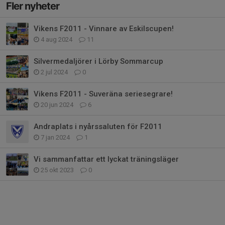
Fler nyheter
Vikens F2011 - Vinnare av Eskilscupen!
4 aug 2024
11
Silvermedaljörer i Lörby Sommarcup
2 jul 2024
0
Vikens F2011 - Suveräna seriesegrare!
20 jun 2024
6
Andraplats i nyårssaluten för F2011
7 jan 2024
1
Vi sammanfattar ett lyckat träningsläger
25 okt 2023
0