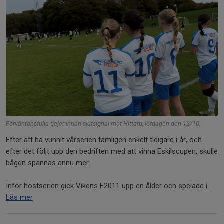
Förväntansfulla tjejer innan slutsignal mot Hittarp, lördagen den 12/10.
Efter att ha vunnit vårserien tämligen enkelt tidigare i år, och
efter det följt upp den bedriften med att vinna Eskilscupen, skulle
bågen spännas ännu mer.
Inför höstserien gick Vikens F2011 upp en ålder och spelade i...
Läs mer