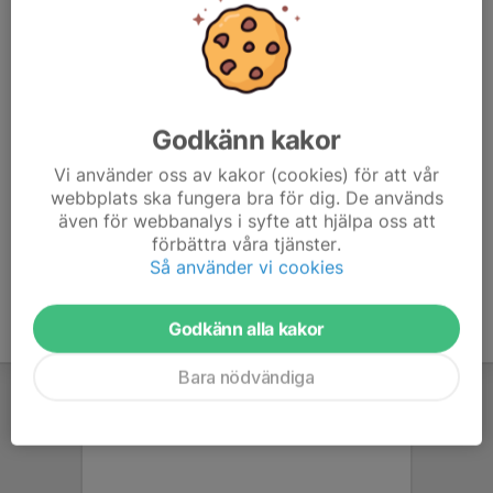
Dans 5-6 år
25 apr, 14:05
0 kommentarer
I gruppen "Dans 5-6 år" fokuserar vi på rörelseglädje till musik.
Vi tränar på måndagar i Vikenskolans gymnastiksal mellan 16:45
Godkänn kakor
- 17:20.
Vi använder oss av kakor (cookies) för att vår
Föräldrar väntar i omklädningsrummet under träningspasset.
webbplats ska fungera bra för dig. De används
även för webbanalys i syfte att hjälpa oss att
Läs mer
förbättra våra tjänster.
Så använder vi cookies
Godkänn alla kakor
Bara nödvändiga