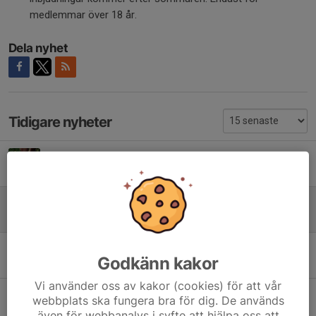
medlemmar över 18 år.
Dela nyhet
Tidigare nyheter
SOMMAR!!!!
26 jun, 11:59
Årsfest 2026
11 jun, 16:04
Favorit i repris - Gåfotboll 22/4
Godkänn kakor
17 apr, 11:00
Vi använder oss av kakor (cookies) för att vår
Säsongspremiär Dam U
webbplats ska fungera bra för dig. De används
11 apr, 20:15
även för webbanalys i syfte att hjälpa oss att