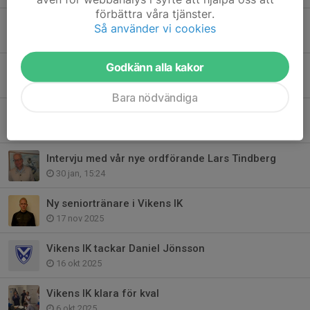
förbättra våra tjänster.
Premiärhelg på Vikvalla
Så använder vi cookies
10 apr, 13:09
Godkänn alla kakor
Det ska löna sig att vara föreningsmedlem!
20 mar, 14:10
Bara nödvändiga
Två föreningar förenas
10 mar, 21:18
Intervju med vår nye ordförande Lars Tindberg
30 jan, 15:24
Ny seniortränare i Vikens IK
17 nov 2025
Vikens IK tackar Daniel Jönsson
16 okt 2025
Vikens IK klara för kval
6 okt 2025