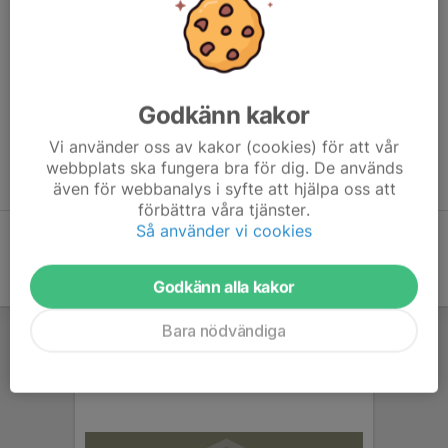
Gympa 2-3 år
I gruppen "Gympa 2-3 år" fokuserar vi på rörelseglädje och
motorik.
Vi tränar på tisdagar i Vikenskolans gymnastiksal mellan 16:05 -
Godkänn kakor
16:40.
Vi använder oss av kakor (cookies) för att vår
webbplats ska fungera bra för dig. De används
Föräldrar väntar i omklädningsrummet under träningspasset.
även för webbanalys i syfte att hjälpa oss att
förbättra våra tjänster.
Så använder vi cookies
Godkänn alla kakor
Bara nödvändiga