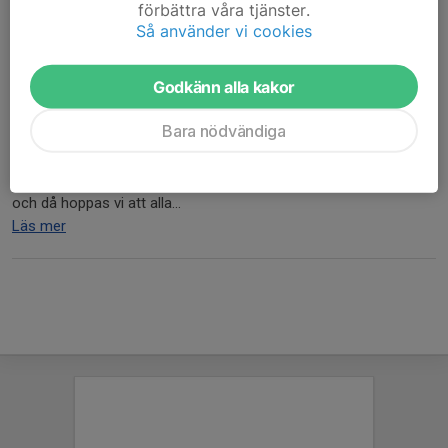
Läs mer
förbättra våra tjänster.
Så använder vi cookies
Fotbollsskola 5-9 augusti 2025
Godkänn alla kakor
8 maj 2025
0 kommentarer
Bara nödvändiga
Fotbollsskolan är tisdag till fredag 10:00 till 15:00 för barn födda
2013-2018 och 10:00 till 13:00 för barn födda 2019-2020. På
lördagen är det gemensam avslutning mellan 10:00 och 13:00
och då hoppas vi att alla...
Läs mer