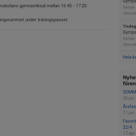
Gympa 
kenskolans gymnastiksal mellan 16:45 - 17:20.
Gympa 4
Vikens
ningsrummet under träningspasset.
Tisdag
Gympa 
Gympa 4
Vikens
Hela k
Nyhet
före
SOMMA
26 jun
Årsfes
11 jun
Favorit
22/4
17 apr