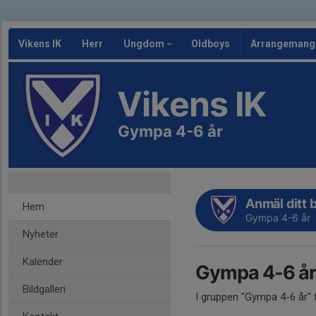
Vikens IK
Herr
Ungdom
Oldboys
Arrangeman
Vikens IK
Gympa 4-6 år
Anmäl ditt b
Hem
Gympa 4-6 år
Nyheter
Kalender
Gympa 4-6 år
Bildgalleri
I gruppen "Gympa 4-6 år" 