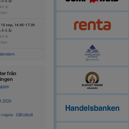
4-6 år
-6 år
kolan
 15 sep, 16:45-17:20
4-6 år
-6 år
kolan
alendern
er från
ningen
R!!!!
t 2026
 i repris - Gåfotboll