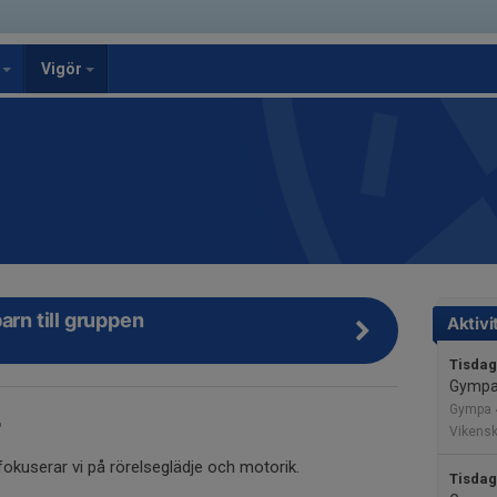
g
Vigör
arn till gruppen
Aktivi
Tisdag
Gympa 
Gympa 4
Vikens
fokuserar vi på rörelseglädje och motorik.
Tisdag