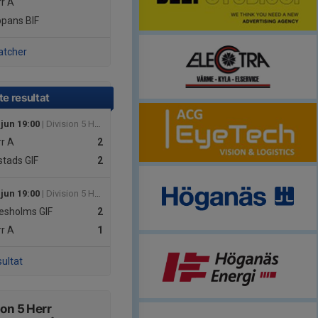
rr
A
ppans BIF
atcher
e resultat
 jun 19:00
| Division 5 Herr Nordvästra Skåne
rr
A
2
tads GIF
2
 jun 19:00
| Division 5 Herr Nordvästra Skåne
lesholms GIF
2
rr
A
1
sultat
ion 5 Herr