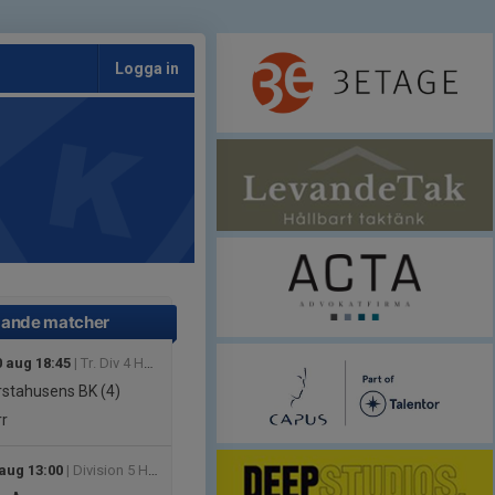
Logga in
ande matcher
 aug 18:45
| Tr. Div 4 Herr Skåne
stahusens BK (4)
r
 aug 13:00
| Division 5 Herr Nordvästra Skåne