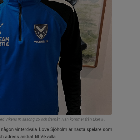
d Vikens IK säsong 25 och framåt. Han kommer från Eket IF.
på någon vinterdvala. Love Sjöholm är nästa spelare som
h adress ändrat till Vikvalla.