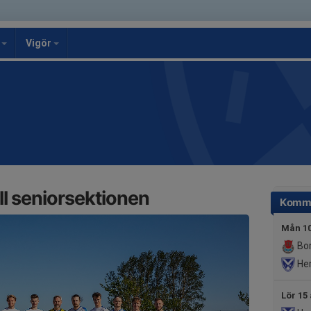
g
Vigör
l seniorsektionen
Komm
Mån 10
Bor
Her
Lör 15