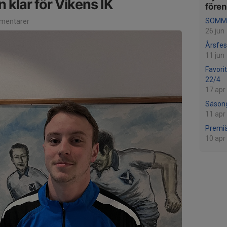
 klar för Vikens IK
före
SOMMA
mentarer
26 jun
Årsfes
11 jun
Favorit
22/4
17 apr
Säson
11 apr
Premiä
10 apr