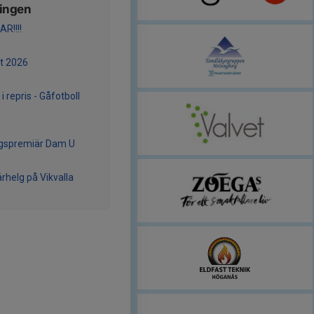
ningen
R!!!!
t 2026
 i repris - Gåfotboll
gspremiär Dam U
rhelg på Vikvalla