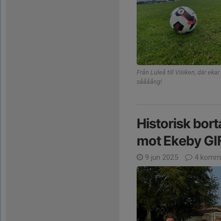
Från Luleå till Viiiiken, där eka
såååång!
Historisk bor
mot Ekeby GI
9 jun 2025
4 komme