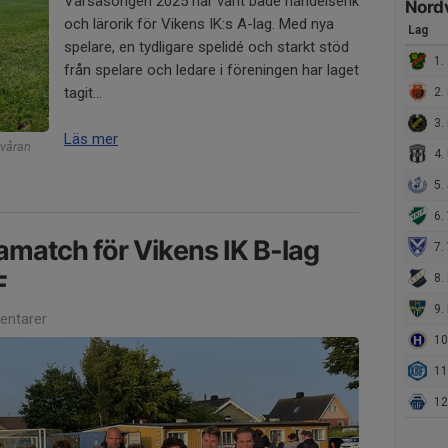
Vårsäsongen 2025 har varit både händelserik
Nord
och lärorik för Vikens IK:s A-lag. Med nya
Lag
spelare, en tydligare spelidé och starkt stöd
1. 
från spelare och ledare i föreningen har laget
tagit...
2. 
3. 
Läs mer
r våran
4.
5. 
6. 
tamatch för Vikens IK B-lag
7. 
F
8.
9. 
ntarer
10.
11.
12.