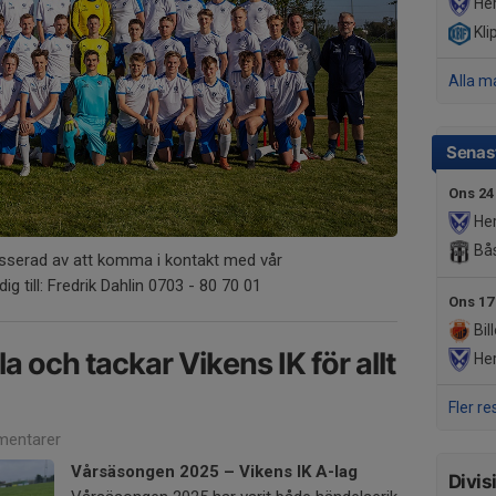
He
Kli
Alla m
Senast
Ons 24
He
Bås
resserad av att komma i kontakt med vår
g till: Fredrik Dahlin 0703 - 80 70 01
Ons 17
Bil
la och tackar Vikens IK för allt
He
Fler re
entarer
Vår­säsongen 2025 – Vikens IK A-lag
Divis