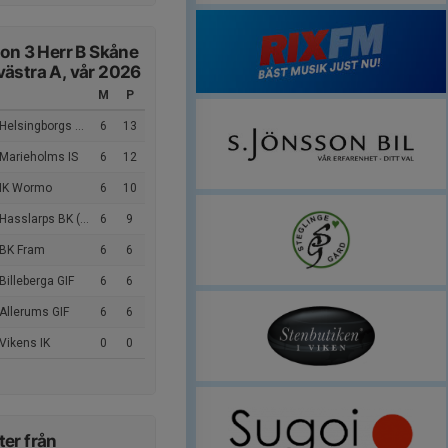
ion 3 Herr B Skåne
ästra A, vår 2026
M
P
elsingborgs Östra IF
6
13
 Marieholms IS
6
12
 IK Wormo
6
10
Hasslarps BK (9m9)
6
9
 BK Fram
6
6
Billeberga GIF
6
6
Allerums GIF
6
6
Vikens IK
0
0
er från