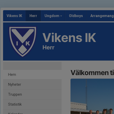
Vikens IK
Herr
Ungdom
Oldboys
Arrangeman
Vikens IK
Herr
Välkommen til
Hem
Nyheter
Truppen
Statistik