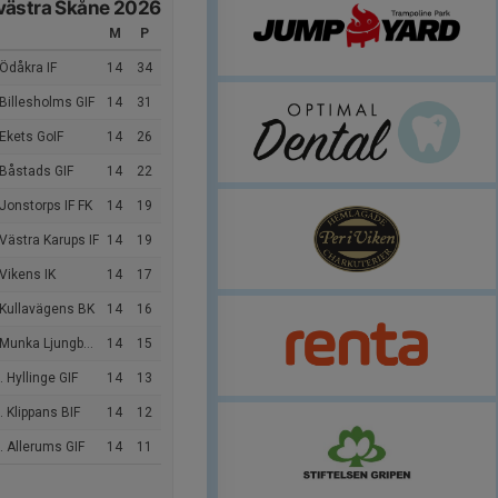
västra Skåne 2026
M
P
Ödåkra IF
14
34
Billesholms GIF
14
31
Ekets GoIF
14
26
 Båstads GIF
14
22
Jonstorps IF FK
14
19
Västra Karups IF
14
19
Vikens IK
14
17
 Kullavägens BK
14
16
Munka Ljungby IF
14
15
 Hyllinge GIF
14
13
 Klippans BIF
14
12
 Allerums GIF
14
11