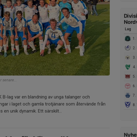
Divis
Nordv
Lag
1. H
2.
3.
4. 
5.
 senare...
6. 
7. 
K B-lag var en blandning av unga talanger och
ingar i laget och gamla trotjänare som återvände från
8. 
en unik dynamik. Ett särskilt...
Nyhet