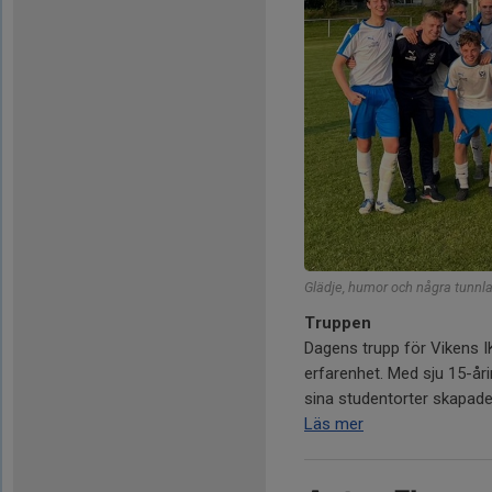
Glädje, humor och några tunnlar
Truppen
Dagens trupp för Vikens I
erfarenhet. Med sju 15-år
sina studentorter skapades 
Läs mer