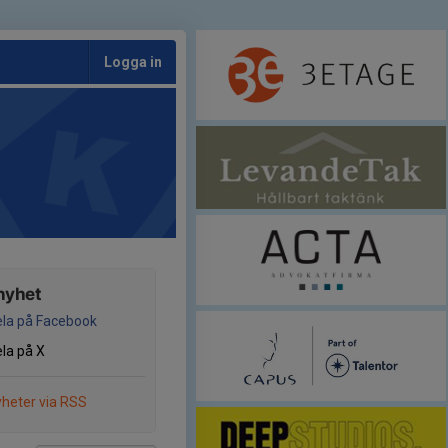
Logga in
nyhet
la på Facebook
la på X
heter via RSS