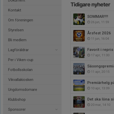
Dokument
Tidigare nyheter
Kontakt
SOMMAR!!!!
Om föreningen
26 jun, 11:59
Styrelsen
Årsfest 2026
11 jun, 16:04
Bli medlem
Favorit i repri
Lagföräldrar
17 apr, 11:00
Per i Viken-cup
Säsongspremi
Fotbollsskolan
11 apr, 20:15
Vikvallakiosken
Premiärhelg på
10 apr, 13:09
Ungdomsdomare
Det ska löna s
Klubbshop
20 mar, 14:10
Sponsorer