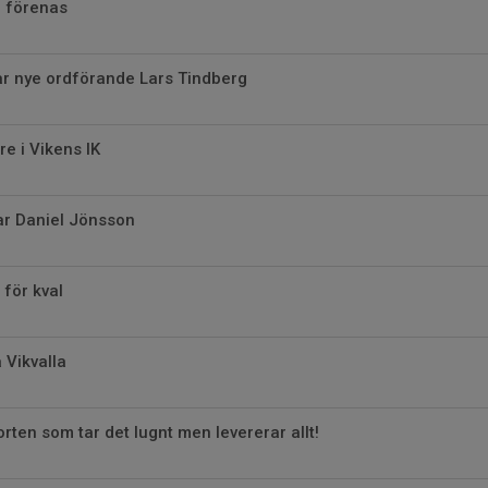
r förenas
år nye ordförande Lars Tindberg
re i Vikens IK
ar Daniel Jönsson
 för kval
 Vikvalla
rten som tar det lugnt men levererar allt!