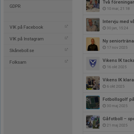
Två föreninga
GDPR
10 mar, 21:18
Intervju med v
VIK på Facebook
30 jan, 15:24
VIK på Instagram
Ny seniorträna
17 nov 2025
Skåneboll.se
Vikens IK tack
Folksam
16 okt 2025
Vikens IK klara
6 okt 2025
Fotbollsgolf på
30 maj 2025
Gåfotboll – spo
21 maj 2025