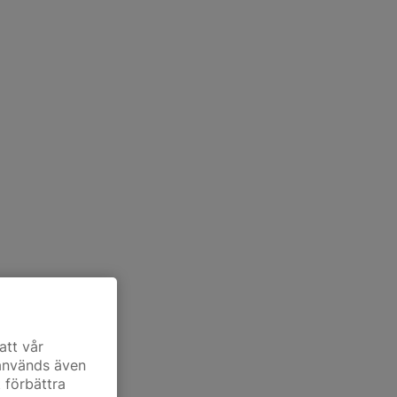
att vår
 används även
t förbättra