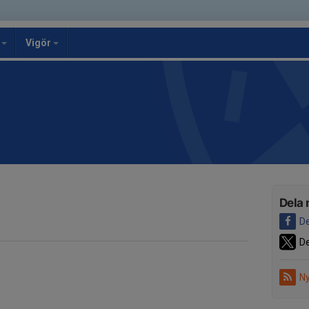
g
Vigör
Dela 
De
De
Ny