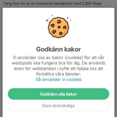
Tang Soo Do är en Koreansk kampkonst med 2.000-åriga
traditioner och rötter i bl a Kina och med influenser
gemensamma med några av karatestilarna från Okinawa.
Namnet är en sammanslagning av T’ang från T’ang-dynastin i
Kina (617-907 e kr), Soo vilket betyder hand men också näve,
slag eller försvar och ordet Do som betyder väg eller
livsstil. Tang Soo Do skrivs med samma kinesiska tecken som
Godkänn kakor
Karatedo, som ursprungligen uttalades TangTe Do (Te = hand)
Vi använder oss av kakor (cookies) för att vår
men som så småningom fick komma att uttalas KaraTe Do
webbplats ska fungera bra för dig. De används
(Kara=tom på japanska) då man inte ville lyfta fram det kinesiska
även för webbanalys i syfte att hjälpa oss att
ursprunget.
förbättra våra tjänster.
Så använder vi cookies
Som traditionell stil tränas Tang Soo Do som en kampkonst, inte
som en kampsport. Därför är träningen inte inriktad på att skapa
några få duktiga tävlingsmänniskor utan medlemmar, som alla
Godkänn alla kakor
utvecklas och lär känna sin egen kropp och själ. Sparring utövas
Bara nödvändiga
endast för att förbättra tekniker.
(Det erbjuds möjlighet för dom som önskar att tävla vilket också