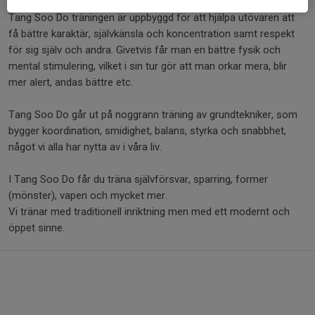
ger möjlighet till att träffa andra från runt om i världen.)
Tang Soo Do träningen är uppbyggd för att hjälpa utövaren att
få bättre karaktär, självkänsla och koncentration samt respekt
för sig själv och andra. Givetvis får man en bättre fysik och
mental stimulering, vilket i sin tur gör att man orkar mera, blir
mer alert, andas bättre etc.
Tang Soo Do går ut på noggrann träning av grundtekniker, som
bygger koordination, smidighet, balans, styrka och snabbhet,
något vi alla har nytta av i våra liv.
I Tang Soo Do får du träna självförsvar, sparring, former
(mönster), vapen och mycket mer.
Vi tränar med traditionell inriktning men med ett modernt och
öppet sinne.