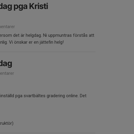
dag pga Kristi
entarer
ftersom det är helgdag. Ni uppmuntras förstås att
ig. Vi önskar er en jättefin helg!
idag
ntarer
 inställd pga svartbältes gradering online. Det
ruktör)