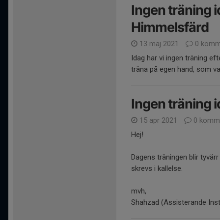
Ingen träning i
Himmelsfärd
13 maj 2021
0 komm
Idag har vi ingen träning e
träna på egen hand, som vanl
Ingen träning 
15 apr 2021
0 komme
Hej!
Dagens träningen blir tyvärr
skrevs i kallelse.
mvh,
Shahzad (Assisterande Inst