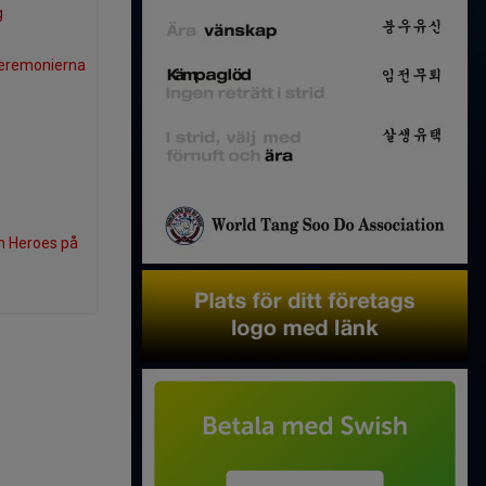
g
eremonierna
in Heroes på