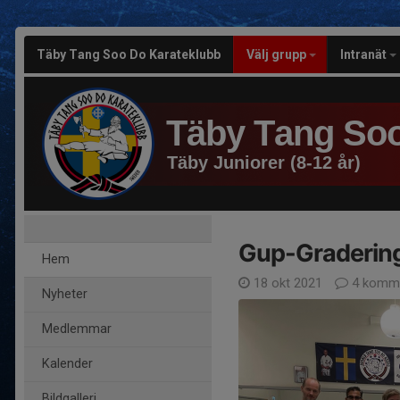
Täby Tang Soo Do Karateklubb
Välj grupp
Intranät
Täby Tang Soo
Täby Juniorer (8-12 år)
Gup-Gradering
Hem
18 okt 2021
4 komme
Nyheter
Medlemmar
Kalender
Bildgalleri