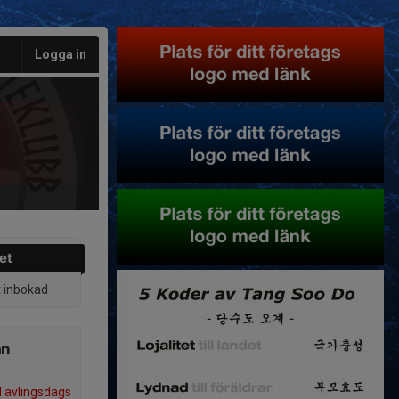
Logga in
et
t inbokad
ån
Tävlingsdags