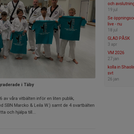
och avslutnin
19 jul
Se öppningsc
live - nu
18 jul
GLAD PÅSK
3 apr
VM 2026
27 jan
kolla in Shaol
svt
26 jan
 graderade i Täby
v våra vitbälten inför en liten publik,
 SBN Marcko & Leila W.) samt de 4 svartbälten
a och hjälpa till....