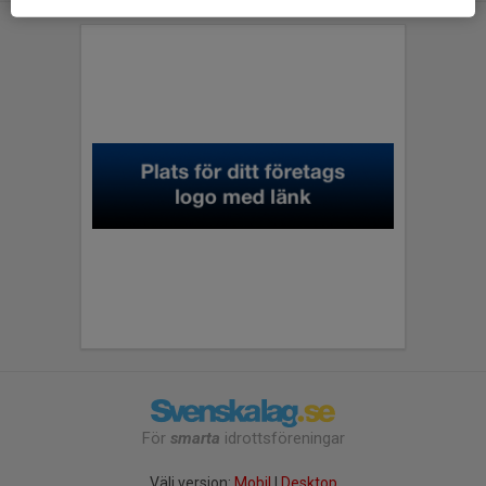
För
smarta
idrottsföreningar
Välj version:
Mobil
|
Desktop