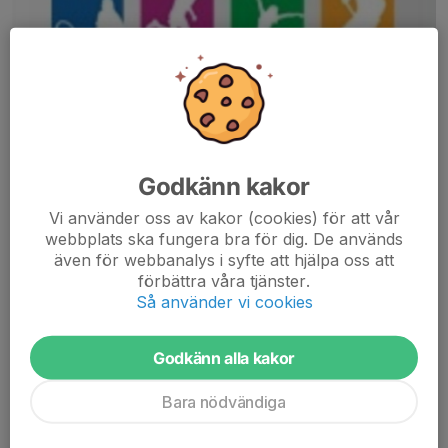
Kolla här först!
OAVSETT VAD SU SKA HANDLA - KOLLA
HÄR
FÖRST
Godkänn kakor
Sponsorhuset samlar hundratals leverantörer under ett tak och
Vi använder oss av kakor (cookies) för att vår
möjliggör för oss som förening att få några % av det ptis du
webbplats ska fungera bra för dig. De används
ändå ska betala för din resa, hotell, böcker, filmer, tidskrifter,
även för webbanalys i syfte att hjälpa oss att
elektronik mm mm.
förbättra våra tjänster.
Så använder vi cookies
klubben får automatiskt pengar till kassan och du gör sannolikt
en bra affär.
Godkänn alla kakor
Bara nödvändiga