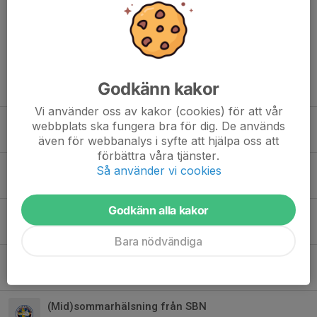
Kommentarer
Godkänn kakor
Tidigare nyheter
Vi använder oss av kakor (cookies) för att vår
Ännu större anledning att anmäla dig!
webbplats ska fungera bra för dig. De används
29 jul, 16:55
0
även för webbanalys i syfte att hjälpa oss att
förbättra våra tjänster.
VM dag 3 och 4
Så använder vi cookies
24 jul, 17:01
0
Godkänn alla kakor
VM dag 2
17 jul, 13:12
0
Bara nödvändiga
Uppdatering från VM
16 jul, 14:46
2
(Mid)sommarhälsning från SBN