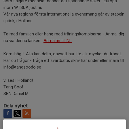
som tidigare meddelat händer det spännande saker i Europa
inom WTSDA just nu.
Vår nya regions första internationella evenemang går av stapeln
i påsk, i Holland.
Ta med familjen eller häng med träningskompisarna - Anmäl dig
nu via denna länken :
Anmälan till NL
Kom ihåg ! Alla kan delta, oavsett hur lite ellr mycket du tränat.
Har du frågor - fråga ett svartbälte, skriv här under eller maila till
info@tangsoodo.se
vi ses i Holland!
Tang Soo!
SBN Daniel M
Dela nyhet