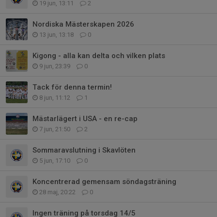
19 jun, 13:11
2
Nordiska Mästerskapen 2026
13 jun, 13:18
0
Kigong - alla kan delta och vilken plats
9 jun, 23:39
0
Tack för denna termin!
8 jun, 11:12
1
Mästarlägert i USA - en re-cap
7 jun, 21:50
2
Sommaravslutning i Skavlöten
5 jun, 17:10
0
Koncentrerad gemensam söndagsträning
28 maj, 20:22
0
Ingen träning på torsdag 14/5