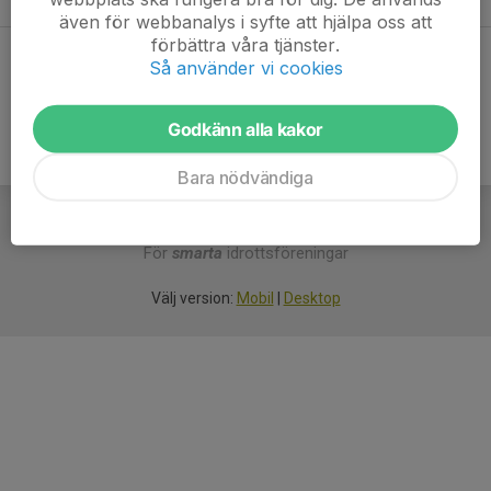
även för webbanalys i syfte att hjälpa oss att
förbättra våra tjänster.
Dela statistik
Så använder vi cookies
Godkänn alla kakor
Bara nödvändiga
För
smarta
idrottsföreningar
Välj version:
Mobil
|
Desktop