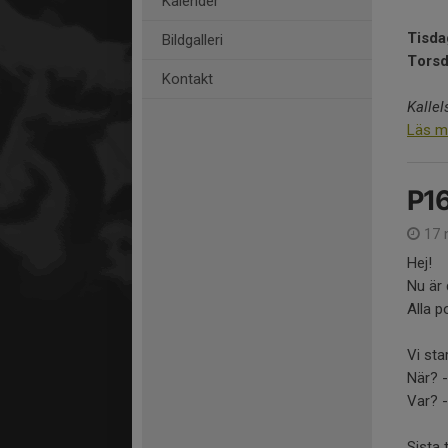
Kalender
Tisda
Bildgalleri
Torsd
Kontakt
Kallel
Läs m
P1
17 
Hej!
Nu är 
Alla p
Vi sta
När? -
Var? -
Sista 