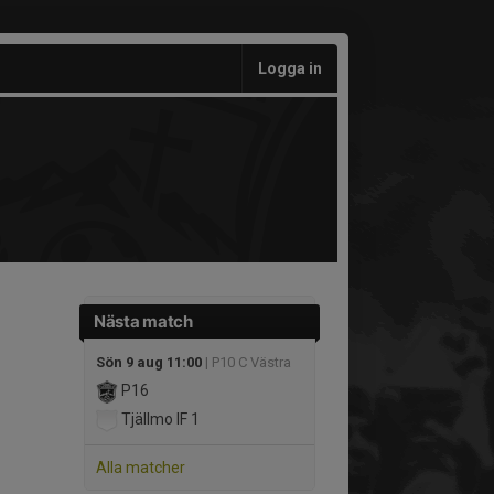
Logga in
Nästa match
Sön 9 aug 11:00
| P10 C Västra
P16
Tjällmo IF 1
Alla matcher