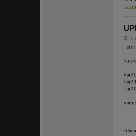
Läs m
UP
13 
Hej al
Nu dra
Var? 
När? T
Hur? P
Varmt
Frågor.