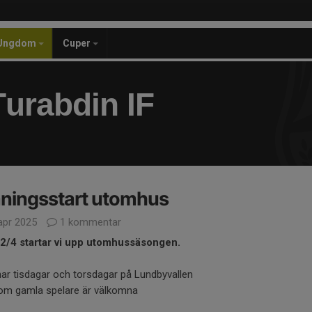
Ungdom
Cuper
urabdin IF
ningsstart utomhus
apr 2025
1 kommentar
2/4 startar vi upp utomhussäsongen.
nar tisdagar och torsdagar på Lundbyvallen
om gamla spelare är välkomna