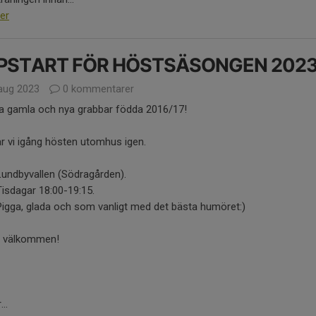
er
PSTART FÖR HÖSTSÄSONGEN 2023
aug 2023
0 kommentarer
la gamla och nya grabbar födda 2016/17!
r vi igång hösten utomhus igen.
Lundbyvallen (Södragården).
isdagar 18:00-19:15.
igga, glada och som vanligt med det bästa humöret:)
 välkommen!
..