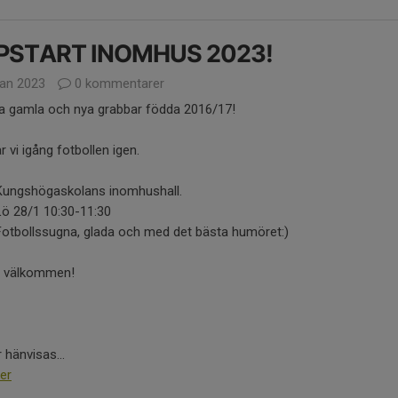
PSTART INOMHUS 2023!
jan 2023
0 kommentarer
la gamla och nya grabbar födda 2016/17!
r vi igång fotbollen igen.
Kungshögaskolans inomhushall.
Lö 28/1 10:30-11:30
Fotbollssugna, glada och med det bästa humöret:)
 välkommen!
 hänvisas...
er