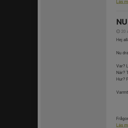
Läs m
NU
20 
Hej al
Nu dra
Var? 
När? T
Hur? 
Varmt
Frågor.
Läs m