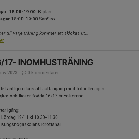
gar 18:00-19:00
B-plan
agar 18:00-19:00
SanSiro
ser till varje träning kommer att skickas ut....
er
6/17- INOMHUSTRÄNING
nov 2023
0 kommentarer
det äntligen dags att sätta igång med fotbollen igen.
ojkar och flickor födda 16/17 är välkomna.
rtar igång:
 Lördag 18/11 kl 10.30-11.30
 Kungshögaskolans idrottshall
träningen innan...