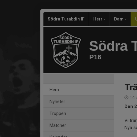
Södra Turabdin IF
Herr
Dam
Södra T
P16
Trä
Hem
14 
Nyheter
Den 2
Truppen
Vi trä
Matcher
Nya s