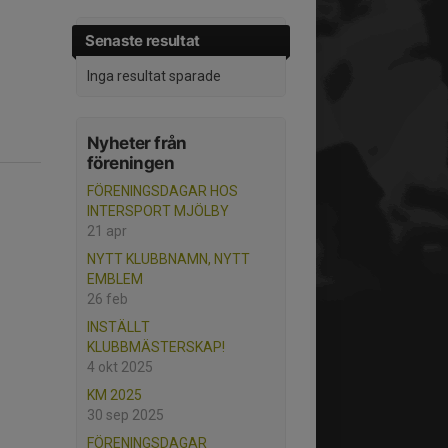
Senaste resultat
Inga resultat sparade
Nyheter från
föreningen
FÖRENINGSDAGAR HOS
INTERSPORT MJÖLBY
21 apr
NYTT KLUBBNAMN, NYTT
EMBLEM
26 feb
INSTÄLLT
KLUBBMÄSTERSKAP!
4 okt 2025
KM 2025
30 sep 2025
FÖRENINGSDAGAR