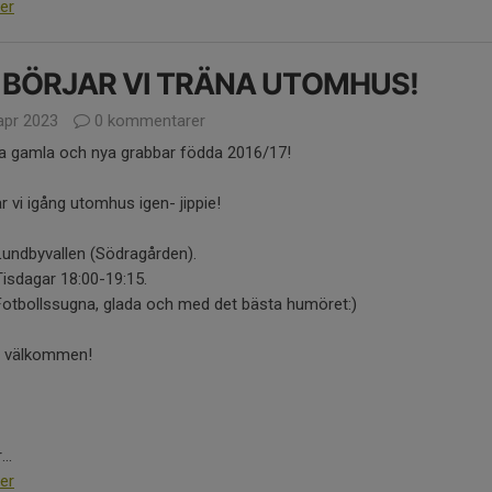
er
 BÖRJAR VI TRÄNA UTOMHUS!
apr 2023
0 kommentarer
la gamla och nya grabbar födda 2016/17!
r vi igång utomhus igen- jippie!
Lundbyvallen (Södragården).
isdagar 18:00-19:15.
Fotbollssugna, glada och med det bästa humöret:)
 välkommen!
..
er