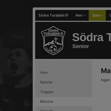
Södra Turabdin IF
Herr
Dam
Södra T
Senior
Ma
Hem
Ingen 
Nyheter
Truppen
Matcher