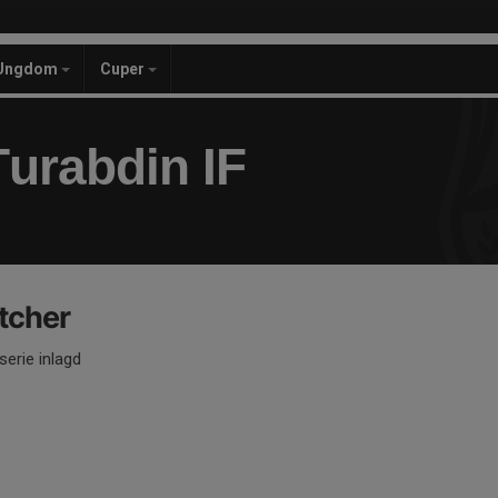
Ungdom
Cuper
urabdin IF
tcher
serie inlagd