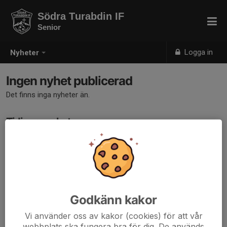
Södra Turabdin IF
Senior
Logga in
Nyheter
Ingen nyhet publicerad
Det finns inga nyheter än.
Tidigare nyheter
Det finns inga tidigare nyheter
Godkänn kakor
Vi använder oss av kakor (cookies) för att vår
webbplats ska fungera bra för dig. De används