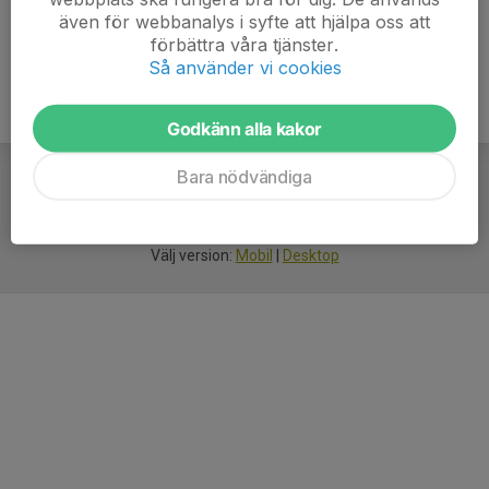
även för webbanalys i syfte att hjälpa oss att
förbättra våra tjänster.
Så använder vi cookies
Godkänn alla kakor
Bara nödvändiga
För
smarta
idrottsföreningar
Välj version:
Mobil
|
Desktop