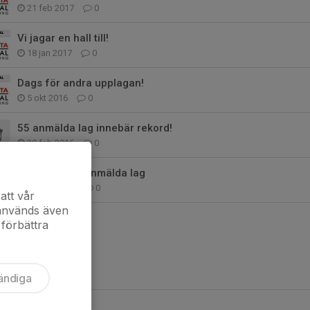
21 feb 2017
0
Vi jagar en hall till!
18 jan 2017
0
Dags för andra upplagan!
5 okt 2016
0
55 anmälda lag innebär rekord!
29 feb 2016
0
Inbjudan och anmälda lag
17 dec 2015
0
att vår
 används även
 förbättra
ändiga