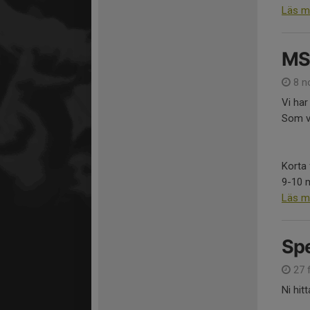
Läs m
MS
8 n
Vi har
Som va
Korta 
9-10 m
Läs m
Spe
27 
Ni hit