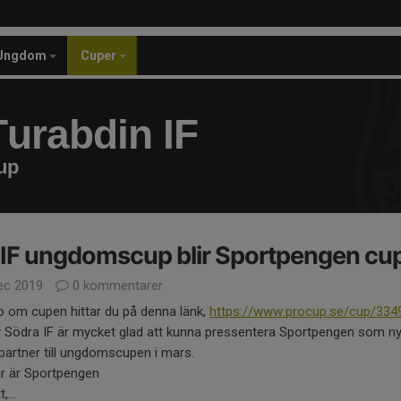
Ungdom
Cuper
urabdin IF
up
IF ungdomscup blir Sportpengen cu
ec 2019
0 kommentarer
fo om cupen hittar du på denna länk,
https://www.procup.se/cup/334
y Södra IF är mycket glad att kunna pressentera Sportpengen som n
artner till ungdomscupen i mars.
är är Sportpengen
,...