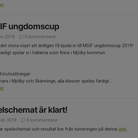
er
IF ungdomscup
ov 2018
0 kommentarer
 det stora nöjet att äntligen få bjuda in till MSIF ungdomscup 2019!
nligt spelar vi i hallarna som finns i Mjölby kommun.
förutsättningar:
ars i Mjölby och Skänninge, alla klasser spelas färdigt...
er
lschemat är klart!
feb 2018
0 kommentarer
tar spelschemat och resultat live från turneringen på denna
länk.