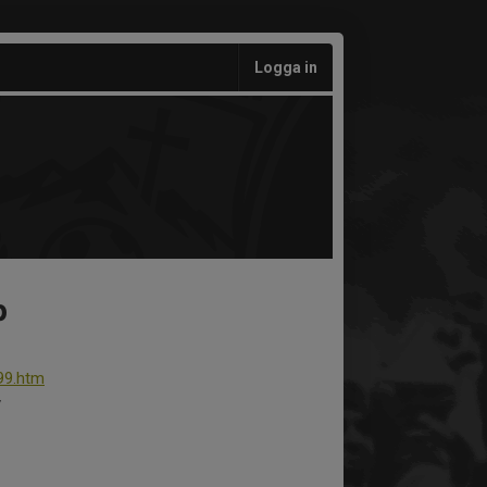
Logga in
p
99.htm
y