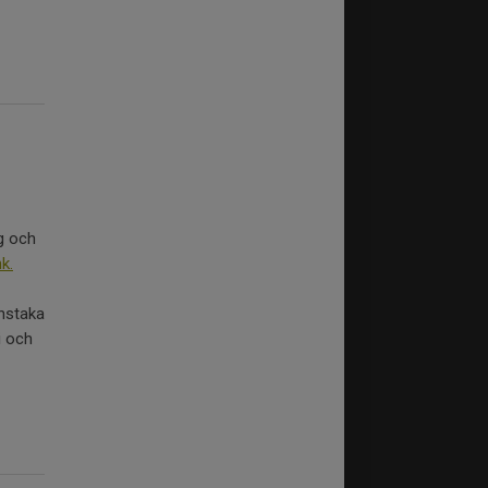
ag och
nk.
enstaka
i och