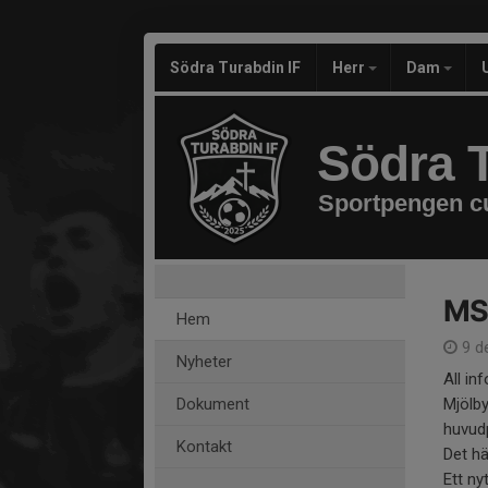
Södra Turabdin IF
Herr
Dam
Södra T
Sportpengen c
MS
Hem
9 d
Nyheter
All in
Dokument
Mjölb
huvudp
Kontakt
Det h
Ett nytt