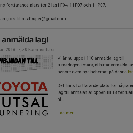
nns fortfarande plats för 2 lag i F04, 1 i F07 och 1 i P07.
an görs till msifcuper@gmail.com
 anmälda lag!
jan 2018
0 kommentarer
Vi är nu uppe i 110 anmälda lag till
turneringen i mars, ni hittar anmälda l
senare även spelschemat på denna
lä
Det finns fortfarande plats för några 
lag till, anmälan är öppen till 18 februar
ni...
Läs mer