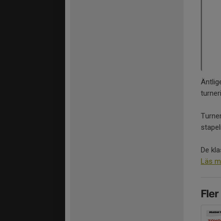
Äntlig
turner
Turne
stape
De klas
Läs m
Fler