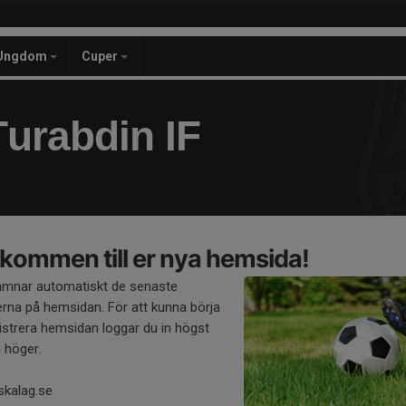
Ungdom
Cuper
urabdin IF
kommen till er nya hemsida!
amnar automatiskt de senaste
rna på hemsidan. För att kunna börja
strera hemsidan loggar du in högst
l höger.
skalag.se