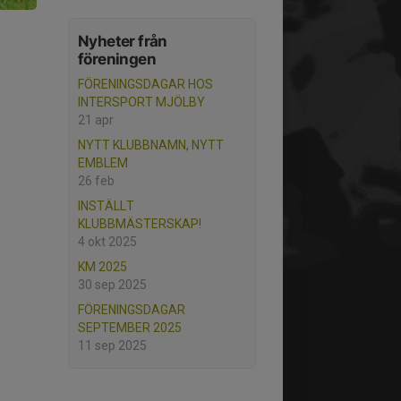
Nyheter från
föreningen
FÖRENINGSDAGAR HOS
INTERSPORT MJÖLBY
21 apr
NYTT KLUBBNAMN, NYTT
EMBLEM
26 feb
INSTÄLLT
KLUBBMÄSTERSKAP!
4 okt 2025
KM 2025
30 sep 2025
FÖRENINGSDAGAR
SEPTEMBER 2025
11 sep 2025