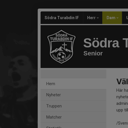
Södra Turabdin IF
Herr
Dam
Södra T
Senior
Väl
Hem
Här h
Nyheter
nyhete
admini
Truppen
upp til
Matcher
/Sven