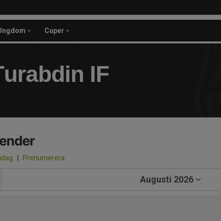
Ungdom
Cuper
urabdin IF
lender
 idag
|
Prenumerera
Augusti 2026