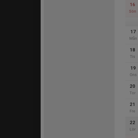
16
Sön
17
Mån
18
Tis
19
Ons
20
Tor
21
Fre
22
Lör