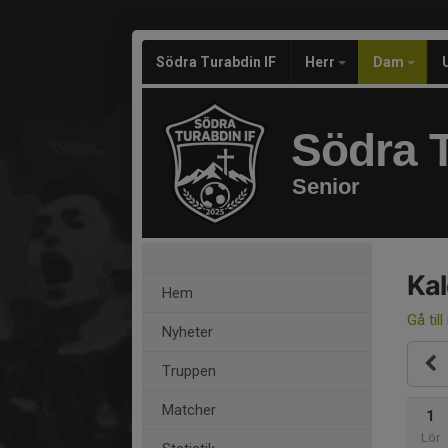
Södra Turabdin IF
Herr
Dam
Södra T
Senior
Ka
Hem
Gå till
Nyheter
Truppen
Matcher
1
Lör