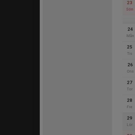
23
Sön
24
Mån
25
Tis
26
Ons
27
Tor
28
Fre
29
Lör