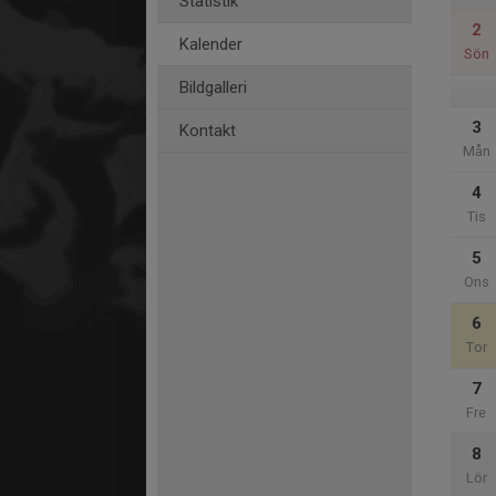
Statistik
2
Kalender
Sön
Bildgalleri
3
Kontakt
Mån
4
Tis
5
Ons
6
Tor
7
Fre
8
Lör