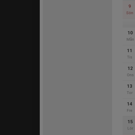
9
Sön
10
Mån
11
Tis
12
Ons
13
Tor
14
Fre
15
Lör