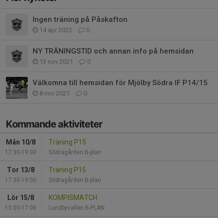
Ingen träning på Påskafton
14 apr 2022
0
NY TRÄNINGSTID och annan info på hemsidan
13 nov 2021
0
Välkomna till hemsidan för Mjölby Södra IF P14/15
8 nov 2021
0
Kommande aktiviteter
Mån 10/8
Träning P15
17:30-19:00
Södragården B-plan
Tor 13/8
Träning P15
17:30-19:00
Södragården B-plan
Lör 15/8
KOMPISMATCH
15:00-17:00
Lundbyvallen B-PLAN