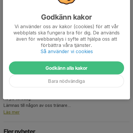
17 maj 2022
0 kommentarer
Ingen träning måndag 23:e maj!
Godkänn kakor
Vi använder oss av kakor (cookies) för att vår
(Kolla i kalendern för aktuella träningar)
webbplats ska fungera bra för dig. De används
Läs mer
även för webbanalys i syfte att hjälpa oss att
förbättra våra tjänster.
Så använder vi cookies
FOTOGRAFERING torsdag 5:e maj
2 maj 2022
0 kommentarer
Godkänn alla kakor
Nu på torsdag 5:e maj är det fotografering.
Bara nödvändiga
Ta med er påskriven lapp med godkännande att ert barn ska bli
fotat. Lappar kommer finnas på plats på kvällens träning samt
nu på torsdag.
Lämnas till någon av oss tränare....
Läs mer
Fler nyheter