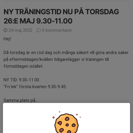
NY TRÄNINGSTID NU PÅ TORSDAG
26:E MAJ 9.30-11.00
24 maj 2022
0 kommentarer
Hej!
Då torsdag är en röd dag och många säkert vill göra andra saker
på eftermiddagen/kvällen tidigarelägger vi träningen till
förmiddagen istället.
NY TID: 9.30-11.00
"Fri lek" första kvarten 9.30-9.45.
Samma plats på...
Läs mer
Ingen träning måndag 23:e maj