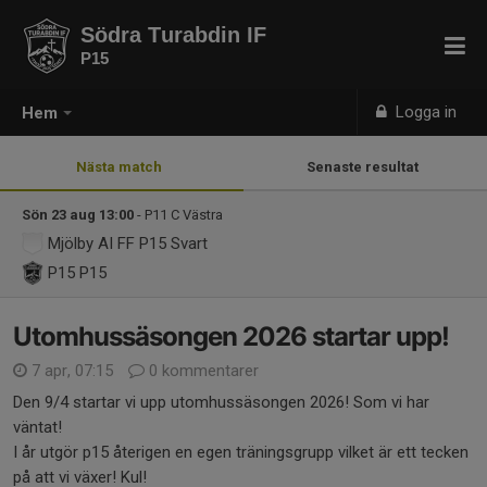
Södra Turabdin IF
P15
Logga in
Hem
Nästa match
Senaste resultat
Sön 23 aug 13:00
- P11 C Västra
Mjölby AI FF P15 Svart
P15
P15
Utomhussäsongen 2026 startar upp!
7 apr, 07:15
0 kommentarer
Den 9/4 startar vi upp utomhussäsongen 2026! Som vi har
väntat!
I år utgör p15 återigen en egen träningsgrupp vilket är ett tecken
på att vi växer! Kul!