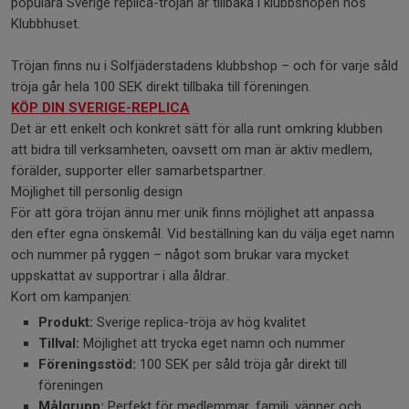
populära Sverige replica-tröjan är tillbaka i klubbshopen hos
Klubbhuset.
Tröjan finns nu i Solfjäderstadens klubbshop – och för varje såld
tröja går hela 100 SEK direkt tillbaka till föreningen.
KÖP DIN SVERIGE-REPLICA
Det är ett enkelt och konkret sätt för alla runt omkring klubben
att bidra till verksamheten, oavsett om man är aktiv medlem,
förälder, supporter eller samarbetspartner.
Möjlighet till personlig design
För att göra tröjan ännu mer unik finns möjlighet att anpassa
den efter egna önskemål. Vid beställning kan du välja eget namn
och nummer på ryggen – något som brukar vara mycket
uppskattat av supportrar i alla åldrar.
Kort om kampanjen:
Produkt:
Sverige replica-tröja av hög kvalitet
Tillval:
Möjlighet att trycka eget namn och nummer
Föreningsstöd:
100 SEK per såld tröja går direkt till
föreningen
Målgrupp:
Perfekt för medlemmar, familj, vänner och