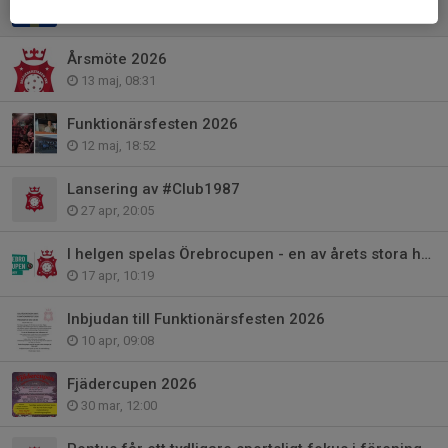
13 maj, 17:49
Årsmöte 2026
13 maj, 08:31
Funktionärsfesten 2026
12 maj, 18:52
Lansering av #Club1987
27 apr, 20:05
I helgen spelas Örebrocupen - en av årets stora höjdpunkter!
17 apr, 10:19
Inbjudan till Funktionärsfesten 2026
10 apr, 09:08
Fjädercupen 2026
30 mar, 12:00