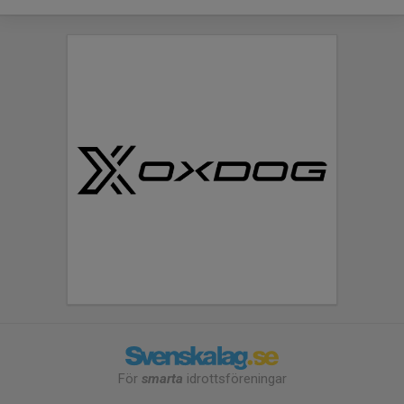
För
smarta
idrottsföreningar