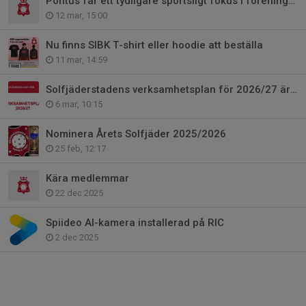
Pontus får ett tydligare sportsligt fokus i föreningen
12 mar, 15:00
Nu finns SIBK T-shirt eller hoodie att beställa
11 mar, 14:59
Solfjäderstadens verksamhetsplan för 2026/27 är klar
6 mar, 10:15
Nominera Årets Solfjäder 2025/2026
25 feb, 12:17
Kära medlemmar
22 dec 2025
Spiideo AI-kamera installerad på RIC
2 dec 2025