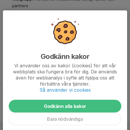
partners
Tröjorna finns tillgängliga i klubbshopen från och med nu. Säkra
din tröja i god tid inför sommarens matcher och visa ditt stöd
för både blågult och vår egen förening!
KÖP DIN SVERIGE-REPLICA
Dela nyhet
Godkänn kakor
Vi använder oss av kakor (cookies) för att vår
webbplats ska fungera bra för dig. De används
Tidigare nyheter
även för webbanalys i syfte att hjälpa oss att
förbättra våra tjänster.
Så använder vi cookies
Årsmöte 2026!
16 jun, 12:58
Godkänn alla kakor
Vänlig påminnelse: Årsmöte 15 juni kl. 18:30
8 jun, 12:40
Bara nödvändiga
Ladda upp för VM-fest med populära Sverige-replica