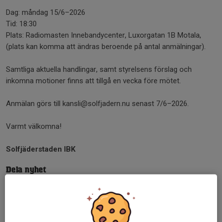
Dag: måndag 15/6–2026
Tid: 18:30
Plats: Radiomasten Innebandycenter, Luxorgatan 1B Motala,
(plats kan komma att ändras beroende på antal anmälningar).
Samtliga aktuella handlingar, samt styrelsens förslag och
inkomna motioner finns att tillgå en vecka före mötet.
Anmälan görs till kansli@solfjadern.nu senast 7/6–2026.
Varmt välkomna!
Solfjäderstaden IBK
Dela nyhet
Tidigare nyheter