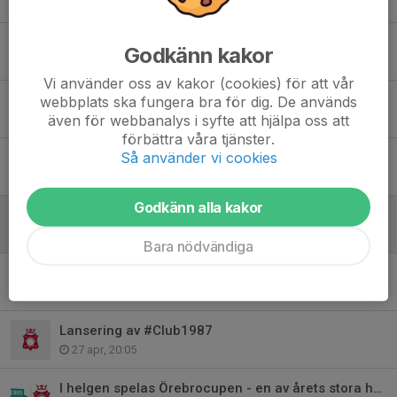
Årsmöte 2026!
Godkänn kakor
16 jun, 12:58
Vi använder oss av kakor (cookies) för att vår
Vänlig påminnelse: Årsmöte 15 juni kl. 18:30
webbplats ska fungera bra för dig. De används
även för webbanalys i syfte att hjälpa oss att
8 jun, 12:40
förbättra våra tjänster.
Så använder vi cookies
Ladda upp för VM-fest med populära Sverige-replica
13 maj, 17:49
Godkänn alla kakor
Årsmöte 2026
13 maj, 08:31
Bara nödvändiga
Funktionärsfesten 2026
12 maj, 18:52
Lansering av #Club1987
27 apr, 20:05
I helgen spelas Örebrocupen - en av årets stora höjdpunkter!