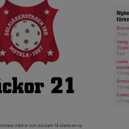
Nyhe
före
Årsmö
16 jun
Vänlig
15 juni
8 jun
Ladda 
populä
13 maj
Årsmö
13 maj
Funkti
12 maj
sammans med er och era barn få starta en ny