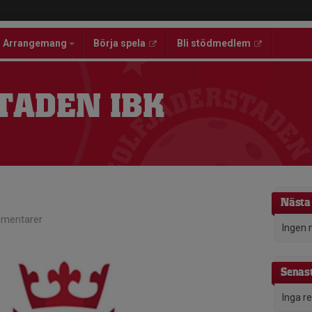
Arrangemang
Börja spela
Bli stödmedlem
TADEN IBK
Nästa
mentarer
Ingen 
Senast
Inga r