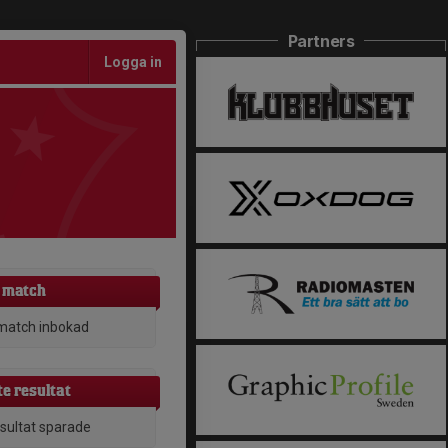
Partners
Logga in
 match
match inbokad
e resultat
esultat sparade