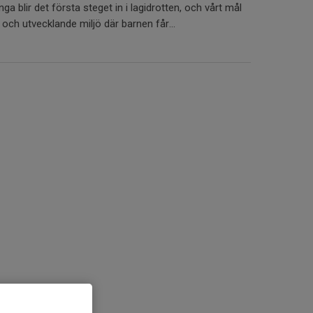
 blir det första steget in i lagidrotten, och vårt mål
g och utvecklande miljö där barnen får...