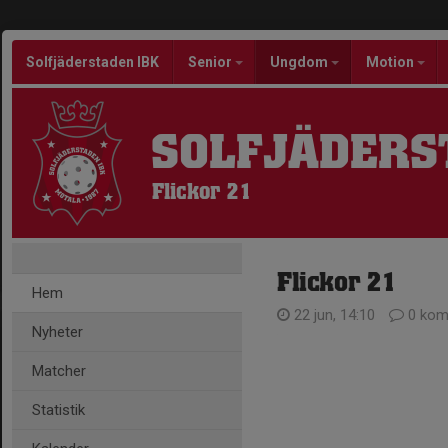
Solfjäderstaden IBK
Senior
Ungdom
Motion
SOLFJÄDERS
Flickor 21
Flickor 21
Hem
22 jun, 14:10
0 kom
Nyheter
Matcher
Statistik