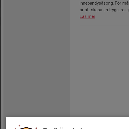
innebandysäsong. För många
är att skapa en trygg, roli
Läs mer