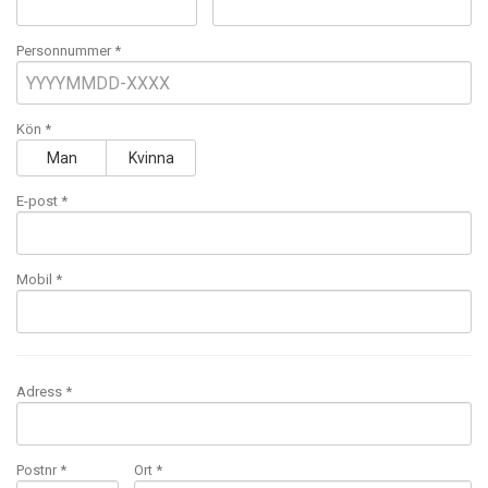
Personnummer *
Kön *
Man
Kvinna
E-post
*
Mobil
*
Adress *
Postnr *
Ort *