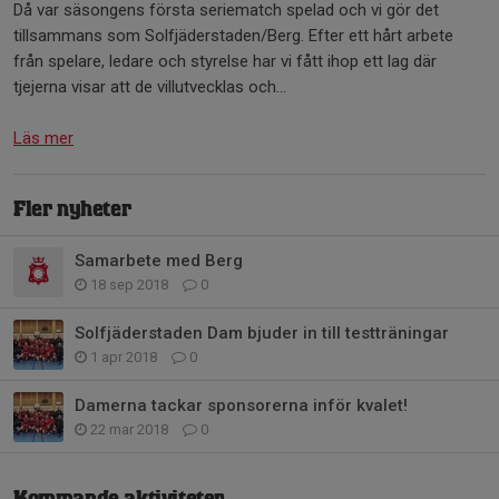
Då var säsongens första seriematch spelad och vi gör det
tillsammans som Solfjäderstaden/Berg. Efter ett hårt arbete
från spelare, ledare och styrelse har vi fått ihop ett lag där
tjejerna visar att de villutvecklas och...
Läs mer
Fler nyheter
Samarbete med Berg
18 sep 2018
0
Solfjäderstaden Dam bjuder in till testträningar
1 apr 2018
0
Damerna tackar sponsorerna inför kvalet!
22 mar 2018
0