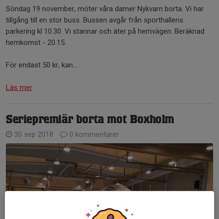
Söndag 19 november, möter våra damer Nykvarn borta. Vi har
tillgång till en stor buss. Bussen avgår från sporthallens
parkering kl 10.30. Vi stannar och äter på hemvägen. Beräknad
hemkomst - 20.15.
För endast 50 kr, kan...
Läs mer
Seriepremiär borta mot Boxholm
30 sep 2018
0 kommentarer