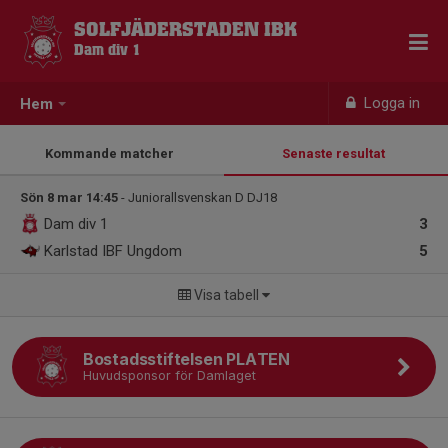
SOLFJÄDERSTADEN IBK
Dam div 1
Logga in
Hem
Kommande matcher
Senaste resultat
Sön 8 mar 14:45
- Juniorallsvenskan D DJ18
Dam div 1
3
Karlstad IBF Ungdom
5
Visa tabell
Bostadsstiftelsen PLATEN
Huvudsponsor för Damlaget