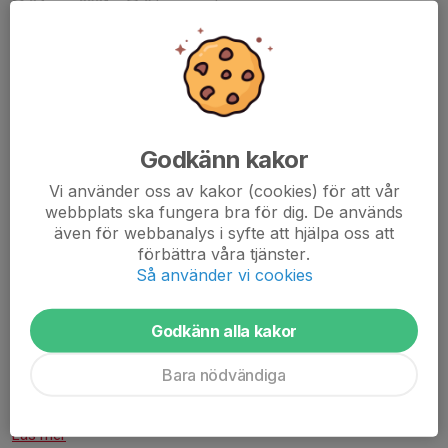
24 mar 2021
0 kommentarer
Tyvärr situationen med Corona smittspridning går inte tillräckligt
bra. Vaccinationer är försenad och smittspridning i Motala är
fortfarande hög. Kommun har nu bestämt att sporthallen ska
vara stängt för vuxna fram till 30 april....
Läs mer
Godkänn kakor
Vi använder oss av kakor (cookies) för att vår
Snart kör vi igång
webbplats ska fungera bra för dig. De används
15 sep 2020
0 kommentarer
även för webbanalys i syfte att hjälpa oss att
Ciao a tutti,
förbättra våra tjänster.
Så använder vi cookies
ny säsong, speciell säsong!
Vi kan komma igång med innebandy träningarna men vi måste
Godkänn alla kakor
följa en del regler för att försöka undvika smittspridning.
Bara nödvändiga
Vi startar träna under vecka 40.
Division 5 tränar
måndagar
mell...
Läs mer