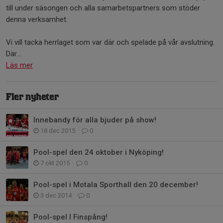
till under säsongen och alla samarbetspartners som stöder
denna verksamhet.
Vi vill tacka herrlaget som var där och spelade på vår avslutning.
Där...
Läs mer
Fler nyheter
Innebandy för alla bjuder på show!
18 dec 2015
0
Pool-spel den 24 oktober i Nyköping!
7 okt 2015
0
Pool-spel i Motala Sporthall den 20 december!
3 dec 2014
0
Pool-spel I Finspång!