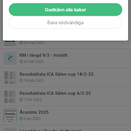
1 okt 2025
Godkänn alla kakor
KM i MTB 27/9
Bara nödvändiga
15 sep 2025
Ställplats Folkets Hus öppet tom september
22 maj 2025
KM i längd 9/3 - Inställt
24 feb 2025
Resultatlista ICA Sälen cup 18/2-25
19 feb 2025
Resultatlista ICA Sälen cup 6/2-25
7 feb 2025
Årsmöte 2025
6 jan 2025