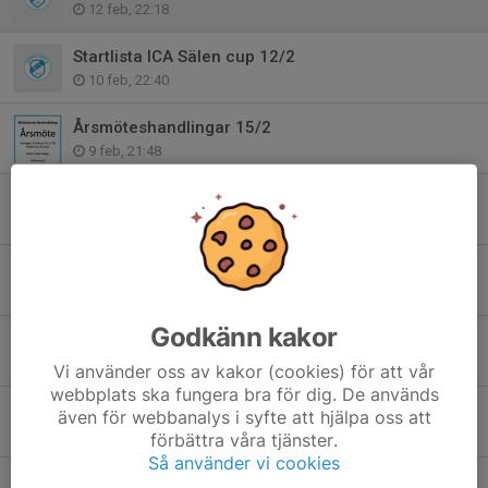
12 feb, 22:18
Startlista ICA Sälen cup 12/2
10 feb, 22:40
Årsmöteshandlingar 15/2
9 feb, 21:48
Resultatlista ICA Sälen cup 29/1
29 jan, 22:18
Startlista ICA Sälen cup 29/1
27 jan, 22:00
Godkänn kakor
Årsmöte 2026
15 jan, 22:06
Vi använder oss av kakor (cookies) för att vår
webbplats ska fungera bra för dig. De används
ICA Sälen Cup 2026
även för webbanalys i syfte att hjälpa oss att
2 dec 2025
förbättra våra tjänster.
Så använder vi cookies
RIS 100 år