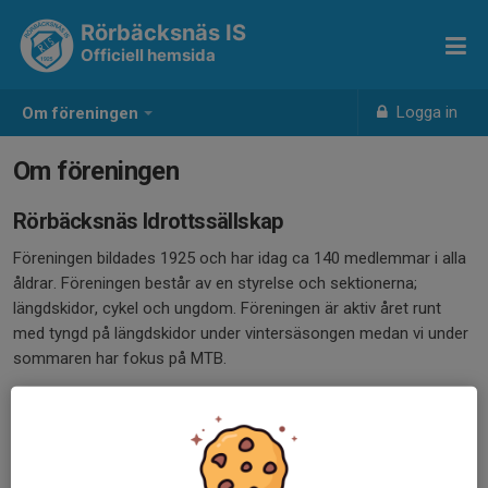
Rörbäcksnäs IS
Officiell hemsida
Logga in
Om föreningen
Om föreningen
Rörbäcksnäs Idrottssällskap
Föreningen bildades 1925 och har idag ca 140 medlemmar i alla
åldrar. Föreningen består av en styrelse och sektionerna;
längdskidor, cykel och ungdom. Föreningen är aktiv året runt
med tyngd på längdskidor under vintersäsongen medan vi under
sommaren har fokus på MTB.
Idrottsskolan bedrivs året runt med undantag av sommarlovet
och
är riktad till barn och ungdomar mellan 6-15 år. Här får man
prova olika idrotter. Syftet är att alla medlemmar ska få prova på
så många olika sporter som möjligt på ett enkelt och roligt sätt.