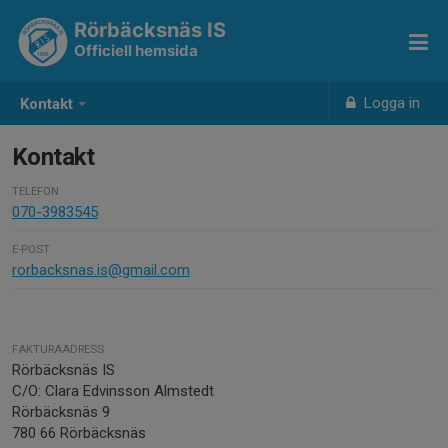
Rörbäcksnäs IS
Officiell hemsida
Logga in
Kontakt
Kontakt
TELEFON
070-3983545
E-POST
rorbacksnas.is@gmail.com
FAKTURAADRESS
Rörbäcksnäs IS
C/O: Clara Edvinsson Almstedt
Rörbäcksnäs 9
780 66 Rörbäcksnäs