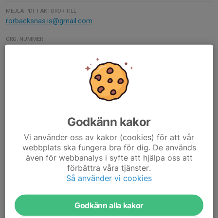
MEJLA PDF-FAKTUROR TILL
rorbacksnas.is@gmail.com
ORG. NUMMER
884401-8260
BANKGIRO
868-5927
Kontaktpersoner
Godkänn kakor
Eva-Lena Landmark
Ordförande
Vi använder oss av kakor (cookies) för att vår
webbplats ska fungera bra för dig. De används
Mobil visas bara för inloggade
E-post visas bara för inloggade
även för webbanalys i syfte att hjälpa oss att
förbättra våra tjänster.
Clara Edvinsson Almstedt
Så använder vi cookies
Kassör
Mobil visas bara för inloggade
Godkänn alla kakor
E-post visas bara för inloggade