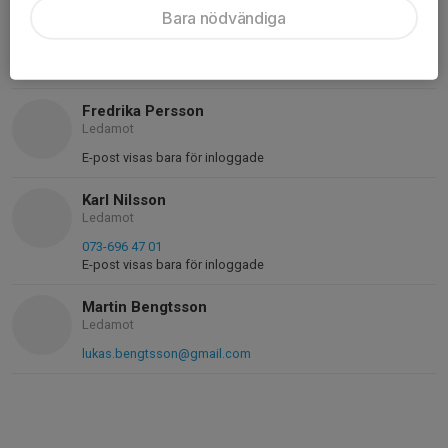
Bara nödvändiga
Therese Landmark
Ledamot
E-post visas bara för inloggade
Fredrika Persson
Ledamot
E-post visas bara för inloggade
Karl Nilsson
Ledamot
073-696 47 01
E-post visas bara för inloggade
Martin Bengtsson
Ledamot
lukas.bengtsson@gmail.com