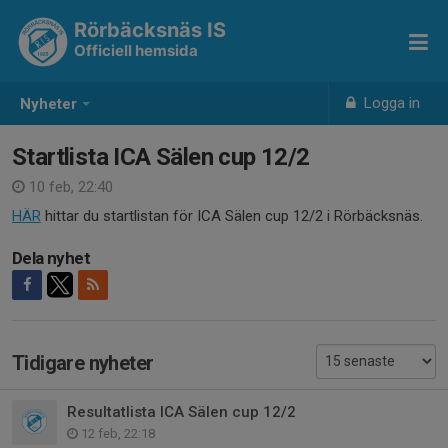
Rörbäcksnäs IS
Officiell hemsida
Logga in
Nyheter
Startlista ICA Sälen cup 12/2
10 feb, 22:40
HÄR
hittar du startlistan för ICA Sälen cup 12/2 i Rörbäcksnäs.
Dela nyhet
Tidigare nyheter
Resultatlista ICA Sälen cup 12/2
12 feb, 22:18