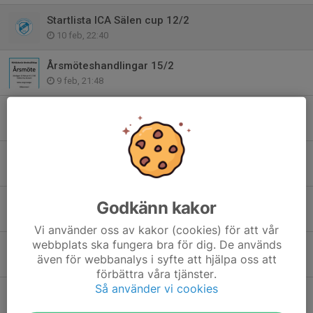
Startlista ICA Sälen cup 12/2
10 feb, 22:40
Årsmöteshandlingar 15/2
9 feb, 21:48
Resultatlista ICA Sälen cup 29/1
29 jan, 22:18
Startlista ICA Sälen cup 29/1
27 jan, 22:00
Årsmöte 2026
Godkänn kakor
15 jan, 22:06
Vi använder oss av kakor (cookies) för att vår
webbplats ska fungera bra för dig. De används
ICA Sälen Cup 2026
även för webbanalys i syfte att hjälpa oss att
2 dec 2025
förbättra våra tjänster.
Så använder vi cookies
RIS 100 år
1 okt 2025