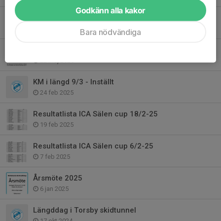
Godkänn alla kakor
KM i MTB 27/9
15 sep 2025
Bara nödvändiga
Ställplats Folkets Hus öppet tom september
22 maj 2025
KM i längd 9/3 - Inställt
24 feb 2025
Resultatlista ICA Sälen cup 18/2-25
19 feb 2025
Resultatlista ICA Sälen cup 6/2-25
7 feb 2025
Årsmöte 2025
6 jan 2025
Längddag i Torsby skidtunnel
17 okt 2024