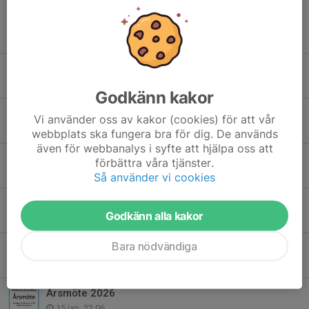
Tidigare nyheter
Resultatlista ICA Sälen cup 12/2
12 feb, 22:18
Godkänn kakor
Startlista ICA Sälen cup 12/2
Vi använder oss av kakor (cookies) för att vår
10 feb, 22:40
webbplats ska fungera bra för dig. De används
även för webbanalys i syfte att hjälpa oss att
Årsmöteshandlingar 15/2
förbättra våra tjänster.
9 feb, 21:48
Så använder vi cookies
Resultatlista ICA Sälen cup 29/1
Godkänn alla kakor
29 jan, 22:18
Bara nödvändiga
Startlista ICA Sälen cup 29/1
27 jan, 22:00
Årsmöte 2026
15 jan, 22:06