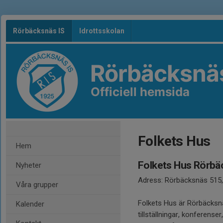
Rörbäcksnäs IS
Idrottsskolan
Rörbäcksnäs
Officiell hemsida
Folkets Hus
Hem
Folkets Hus Rörbä
Nyheter
Adress: Rörbäcksnäs 515
Våra grupper
Folkets Hus är Rörbäcksnä
Kalender
tillställningar, konferense