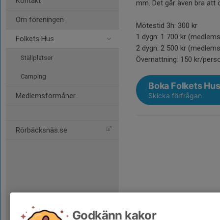
Kontakt
mm. Det går även bra att 
Om föreningen
Mötestid 3h: 300 kr
1 dygn: 1 700 kr (medlems
Folkets Hus
2 dygn: 2 500 kr (medlems
Ställplatser
Övernattning: 150 kr/pers
Camping
Boka Folkets Hu
Medlemsförmåner
Skicka förfrågan
Rörbäcksnäs.se
Godkänn kakor