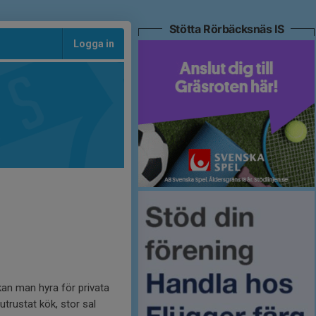
Stötta Rörbäcksnäs IS
Logga in
kan man hyra för privata
utrustat kök, stor sal