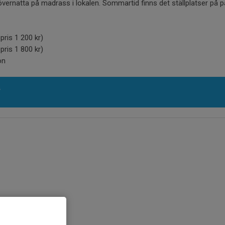
övernatta på madrass i lokalen. Sommartid finns det ställplatser på 
pris 1 200 kr)
pris 1 800 kr)
on
s