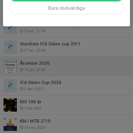
Årsmöteshandlingar 15/2
Bara nödvändiga
9 feb, 21:48
Resultatlista ICA Sälen cup 29/1
29 jan, 22:18
Startlista ICA Sälen cup 29/1
27 jan, 22:00
Årsmöte 2026
15 jan, 22:06
ICA Sälen Cup 2026
2 dec 2025
RIS 100 år
1 okt 2025
KM i MTB 27/9
15 sep 2025