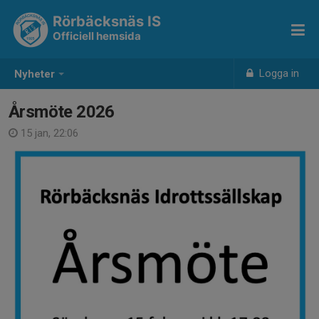
Rörbäcksnäs IS
Officiell hemsida
Logga in
Nyheter
Årsmöte 2026
15 jan, 22:06