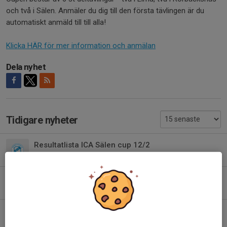
och två i Sälen. Anmäler du dig till den första tävlingen är du
automatiskt anmäld till till alla!
Klicka HÄR för mer information och anmälan
Dela nyhet
Tidigare nyheter
Resultatlista ICA Sälen cup 12/2
12 feb, 22:18
Startlista ICA Sälen cup 12/2
10 feb, 22:40
Årsmöteshandlingar 15/2
9 feb, 21:48