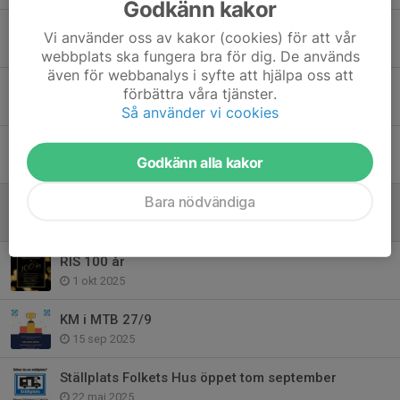
Godkänn kakor
Resultatlista ICA Sälen cup 29/1
Vi använder oss av kakor (cookies) för att vår
29 jan, 22:18
webbplats ska fungera bra för dig. De används
även för webbanalys i syfte att hjälpa oss att
Startlista ICA Sälen cup 29/1
förbättra våra tjänster.
27 jan, 22:00
Så använder vi cookies
Årsmöte 2026
Godkänn alla kakor
15 jan, 22:06
Bara nödvändiga
ICA Sälen Cup 2026
2 dec 2025
RIS 100 år
1 okt 2025
KM i MTB 27/9
15 sep 2025
Ställplats Folkets Hus öppet tom september
22 maj 2025