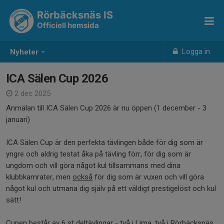
Rörbäcksnäs IS
Officiell hemsida
Logga in
Nyheter
ICA Sälen Cup 2026
2 dec 2025
Anmälan till ICA Sälen Cup 2026 är nu öppen (1 december - 3
januari)
ICA Sälen Cup är den perfekta tävlingen både för dig som är
yngre och aldrig testat åka på tävling förr, för dig som är
ungdom och vill göra något kul tillsammans med dina
klubbkamrater, men
också
för dig som är vuxen och vill göra
något kul och utmana dig själv på ett väldigt prestigelöst och kul
sätt!
Cupen består av 6 st deltävlingar - två i Lima, två i Rörbäcksnäs