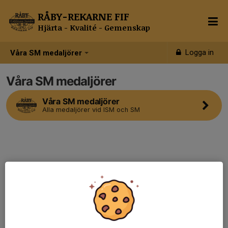
RÅBY-REKARNE FIF
Hjärta - Kvalité - Gemenskap
Logga in
Våra SM medaljörer
Våra SM medaljörer
Våra SM medaljörer
Alla medaljörer vid ISM och SM