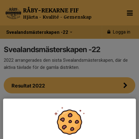
RÅBY-REKARNE FIF
Hjärta - Kvalité - Gemenskap
Logga in
Svealandsmästerskapen -22
Svealandsmästerskapen -22
2022 arrangerades den sista Svealandsmästerskapen, där de
aktiva tävlade för de gamla distrikten.
Resultat 2022
Lagpoäng 2022