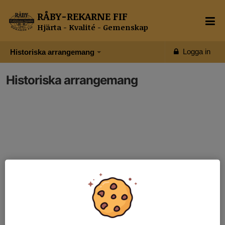
RÅBY-REKARNE FIF
Hjärta - Kvalité - Gemenskap
Logga in
Historiska arrangemang
Historiska arrangemang