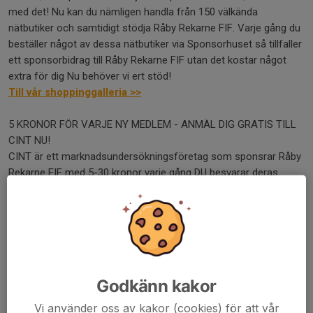
med det! Nu kan du nämligen handla från 150 välkända
nätbutiker och samtidigt stödja Råby Rekarne FIF. Varje gång du
beställer något av dessa nätbutiker via Sponsorhuset så tillfaller
ett sponsorbidrag till Råby Rekarne FIF utan det kostar något
extra för dig Nu behöver vi ert stöd!
Till vår shoppinggalleria >>
5 KRONOR FÖR VARJE NY MEDLEM - ANMÄL DIG GRATIS TILL
CINT NU!
CINT är ett marknadsundersökningsföretag som sponsrar Råby
Rekarne FIF med 5-30 kronor varje gång DU besvarar deras
frågor via mail cirka 1 gång/månad. (Det tar endast 5-10 minuter
att besvara dessa). När man anmäler sig så får Råby Rekarne
FIF dessutom 5 kronor som start! Be dina vänner, kollegor och
släkt att anmäla sig nu! Gör vi detta allihop så blir det bra med
pengar till Råby Rekarne FIF.
Läs mer här >>
Godkänn kakor
Samla poäng och växla in mot presentkort
Vi använder oss av kakor (cookies) för att vår