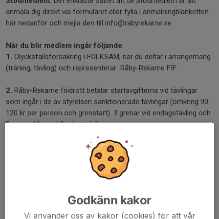
Stödmedlem:
Det enklaste sättet att bli Stödmedlem är att
anmäla dig direkt via formuläret eller fylla i anmälningblanketten
här nedanför och mejla den till info@rabyrekarne.se.
När du blir medlem ingår följande
:
1.
Olycksfallsförsäkring i FOLKSAM, när du deltar i arrangemang
(träning, tävling) och representerar Råby-Rekarne FIF.
2.
Råby-Rekarne friidrott betalar startavgifterna vid tävlingar
som ingår i de av styrelsen sanktionerade tävlingar (omkring 90-
120 kr per person och grenstart). 3 grenar vid endagstävling och
2 grenar/dag vid flerdagstävling.
3.
Duktiga instruktörer som garanterar en bra och ålders
anpassad verksamhet.
Vi tackar för Ert stöd!
Godkänn kakor
Bli medlem
Vi använder oss av kakor (cookies) för att vår
Klicka här för digital ansökan