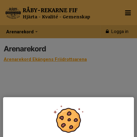
RÅBY-REKARNE FIF
Hjärta - Kvalité - Gemenskap
Logga in
Arenarekord
Arenarekord
Arenarekord Ekängens Friidrottsarena