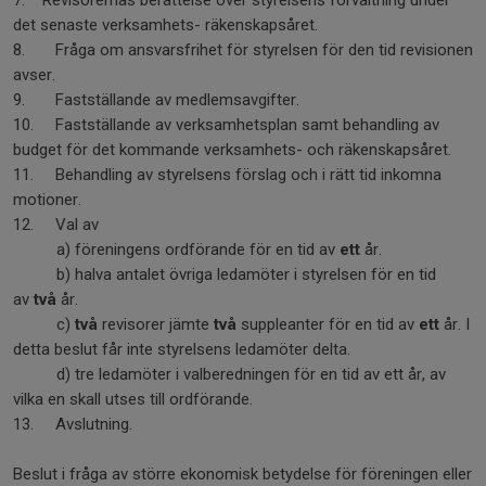
7. Revisorernas berättelse över styrelsens förvaltning under
det senaste verksamhets- räkenskapsåret.
8. Fråga om ansvarsfrihet för styrelsen för den tid revisionen
avser.
9. Fastställande av medlemsavgifter.
10. Fastställande av verksamhetsplan samt behandling av
budget för det kommande verksamhets- och räkenskapsåret.
11. Behandling av styrelsens förslag och i rätt tid inkomna
motioner.
12. Val av
a) föreningens ordförande för en tid av
ett
år.
b) halva antalet övriga ledamöter i styrelsen för en tid
av
två
år.
c)
två
revisorer jämte
två
suppleanter för en tid av
ett
år. I
detta beslut får inte styrelsens ledamöter delta.
d) tre ledamöter i valberedningen för en tid av ett år, av
vilka en skall utses till ordförande.
13. Avslutning.
Beslut i fråga av större ekonomisk betydelse för föreningen eller