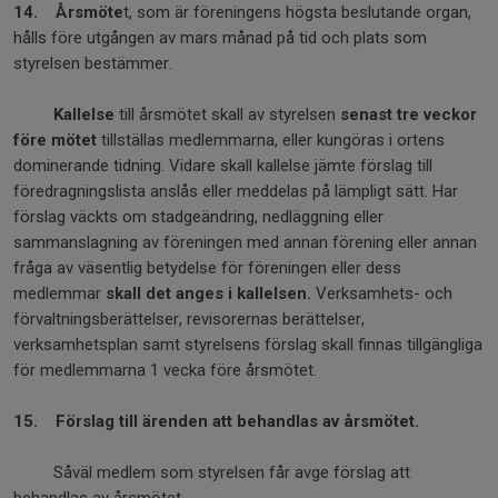
14.
Årsmöte
t, som är föreningens högsta beslutande organ,
hålls före utgången av mars månad på tid och plats som
styrelsen bestämmer.
Kallelse
till årsmötet skall av styrelsen
senast tre veckor
före mötet
tillställas medlemmarna, eller kungöras i ortens
dominerande tidning. Vidare skall kallelse jämte förslag till
föredragningslista anslås eller meddelas på lämpligt sätt. Har
förslag väckts om stadgeändring, nedläggning eller
sammanslagning av föreningen med annan förening eller annan
fråga av väsentlig betydelse för föreningen eller dess
medlemmar
skall det
anges i kallelsen.
Verksamhets- och
förvaltningsberättelser, revisorernas berättelser,
verksamhetsplan samt styrelsens förslag skall finnas tillgängliga
för medlemmarna 1 vecka före årsmötet.
15. Förslag till ärenden att behandlas av årsmötet.
Såväl medlem som styrelsen får avge förslag att