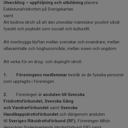
Utveckling – uppföljning och utbildning
placera
Eskilstunafriidrotten på Sverigekartan.
samt
Att bedriva idrott så att den utvecklar människor positivt såväl
fysiskt och psykiskt som socialt och kulturellt.
Att överbrygga klyftan mellan svenskar och invandrare, mellan
villasamhälle och höghusområde, mellan vuxen och ungdom.
Att verka för en drog- och dopingfri idrott.
1.
Föreningens medlemmar
består av de fysiska personer
som upptagits i föreningen.
2.
Föreningen är
ansluten
till Svenska
Friidrottsförbundet, Svenska Gång
och
Vandrarförbundet
samt
Svenska
Handikappidrottsförbundet
och därigenom ansluten
till
Sveriges Riksidrottsförbund (RF).
Föreningen tillhör
dessutom Södermanlands Idrottsförbund (DF) samt