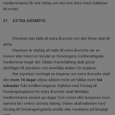
medlemmarna får inte fattas om den inte finns med i kallelsen
till mötet.
21. EXTRA ÅRSMÖTE.
Styrelsen kan kalla till extra årsmöte om den finner skäl till
detta.
Styrelsen är skyldig att kalla till extra årsmöte när en
revisor eller minst en tiondel av föreningens röstberättigade
medlemmar begär det. Sådan framställning skall göras
skriftligen till styrelsen och innehålla skälen för begäran.
När styrelsen mottagit en begäran om extra årsmöte skall
den
inom 14 dagar
utlysa sådant möte att hållas inom
två
månader
från erhållen begäran. Kallelse med förslag till
föredragningslista för extra årsmöte skall tillställas
medlemmarna senast sju dagar före mötet eller kungöras inom
samma tid i ortens största tidning. Vidare skall kallelsen med
förslag till föredragningslista anslås eller meddelas på lämpligt