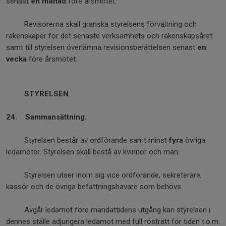
senast
en månad
före årsmötet.
Revisorerna skall granska styrelsens förvaltning och
räkenskaper för det senaste verksamhets och räkenskapsåret
samt till styrelsen överlämna revisionsberättelsen senast
en
vecka
före årsmötet.
STYRELSEN
24. Sammansättning.
Styrelsen består av ordförande samt minst
fyra
övriga
ledamöter. Styrelsen skall bestå av kvinnor och män.
Styrelsen utser inom sig vice ordförande, sekreterare,
kassör och de övriga befattningshavare som behövs.
Avgår ledamot före mandattidens utgång kan styrelsen i
dennes ställe adjungera ledamot med full rösträtt för tiden t.o.m.