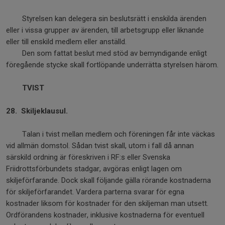
Styrelsen kan delegera sin beslutsrätt i enskilda ärenden
eller i vissa grupper av ärenden, till arbetsgrupp eller liknande
eller till enskild medlem eller anställd.
Den som fattat beslut med stöd av bemyndigande enligt
föregående stycke skall fortlöpande underrätta styrelsen härom.
TVIST
28. Skiljeklausul.
Talan i tvist mellan medlem och föreningen får inte väckas
vid allmän domstol. Sådan tvist skall, utom i fall då annan
särskild ordning är föreskriven i RF:s eller Svenska
Friidrottsförbundets stadgar, avgöras enligt lagen om
skiljeförfarande. Dock skall följande gälla rörande kostnaderna
för skiljeförfarandet. Vardera parterna svarar för egna
kostnader liksom för kostnader för den skiljeman man utsett.
Ordförandens kostnader, inklusive kostnaderna för eventuell