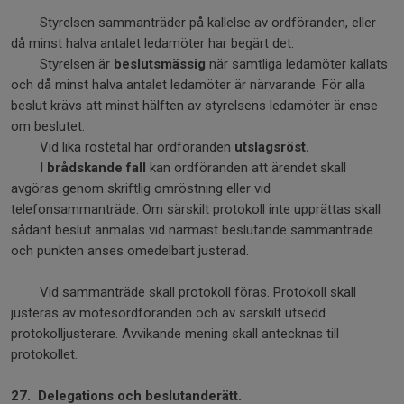
Styrelsen sammanträder på kallelse av ordföranden, eller
då minst halva antalet ledamöter har begärt det.
Styrelsen är
beslutsmässig
när samtliga ledamöter kallats
och då minst halva antalet ledamöter är närvarande. För alla
beslut krävs att minst hälften av styrelsens ledamöter är ense
om beslutet.
Vid lika röstetal har ordföranden
utslagsröst.
I brådskande fall
kan ordföranden att ärendet skall
avgöras genom skriftlig omröstning eller vid
telefonsammanträde. Om särskilt protokoll inte upprättas skall
sådant beslut anmälas vid närmast beslutande sammanträde
och punkten anses omedelbart justerad.
Vid sammanträde skall protokoll föras. Protokoll skall
justeras av mötesordföranden och av särskilt utsedd
protokolljusterare. Avvikande mening skall antecknas till
protokollet.
27. Delegations och beslutanderätt.