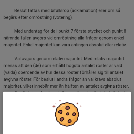
Beslut fattas med bifallsrop (acklamation) eller om så
begärs efter omröstning (votering).
Med undantag för de i punkt 7 första stycket och punkt 8
nämnda fallen avgörs vid omröstning alla frågor genom enkel
majoritet. Enkel majoritet kan vara antingen absolut eller relativ.
Val avgörs genom relativ majoritet. Med relativ majoritet
menas att den (de) som erhållit högsta antalet röster är vald
(valda) oberoende av hur dessa röster förhåller sig till antalet
avgivna röster. För beslut i andra frågor än val krävs absolut
majoritet, vilket innebär mer än hälften av antalet avgivna röster.
Omröstning sker öppet. Om medlem begär det skall dock
val ske slutet.
Vid omröstning som inte avser val gäller vid lika röstetal
det förslag som biträds av ordföranden vid mötet, om han är
röstberättigad. Är han inte röstberättigad avgör lotten. Vid val
skall i händelse av lika röstetal lotten avgöra.