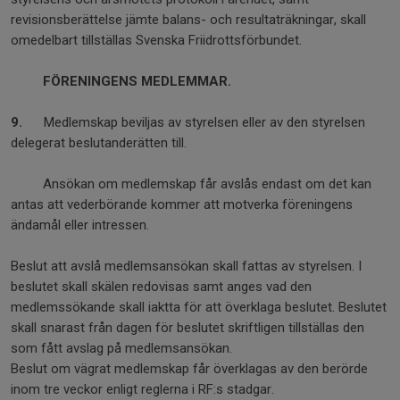
revisionsberättelse jämte balans- och resultaträkningar, skall
omedelbart tillställas Svenska Friidrottsförbundet.
FÖRENINGENS MEDLEMMAR.
9.
Medlemskap beviljas av styrelsen eller av den styrelsen
delegerat beslutanderätten till.
Ansökan om medlemskap får avslås endast om det kan
antas att vederbörande kommer att motverka föreningens
ändamål eller intressen.
Beslut att avslå medlemsansökan skall fattas av styrelsen. I
beslutet skall skälen redovisas samt anges vad den
medlemssökande skall iaktta för att överklaga beslutet. Beslutet
skall snarast från dagen för beslutet skriftligen tillställas den
som fått avslag på medlemsansökan.
Beslut om vägrat medlemskap får överklagas av den berörde
inom tre veckor enligt reglerna i RF:s stadgar.