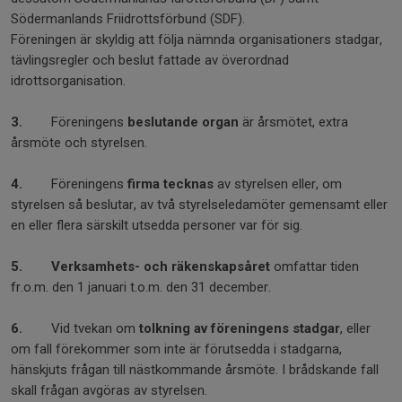
Södermanlands Friidrottsförbund (SDF).
Föreningen är skyldig att följa nämnda organisationers stadgar,
tävlingsregler och beslut fattade av överordnad
idrottsorganisation.
3.
Föreningens
beslutande organ
är årsmötet, extra
årsmöte och styrelsen.
4.
Föreningens
firma tecknas
av styrelsen eller, om
styrelsen så beslutar, av två styrelseledamöter gemensamt eller
en eller flera särskilt utsedda personer var för sig.
5.
Verksamhets- och räkenskapsåret
omfattar tiden
fr.o.m. den 1 januari t.o.m. den 31 december.
6.
Vid tvekan om
tolkning av föreningens stadgar
, eller
om fall förekommer som inte är förutsedda i stadgarna,
hänskjuts frågan till nästkommande årsmöte. I brådskande fall
skall frågan avgöras av styrelsen.