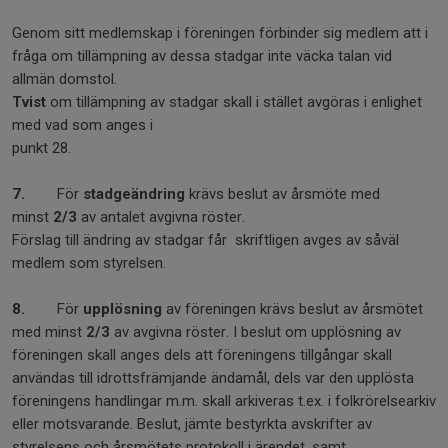
Genom sitt medlemskap i föreningen förbinder sig medlem att i
fråga om tillämpning av dessa stadgar inte väcka talan vid
allmän domstol.
Tvist
om tillämpning av stadgar skall i stället avgöras i enlighet
med vad som anges i
punkt 28.
7.
För
stadgeändring
krävs beslut av årsmöte med
minst
2/3
av antalet avgivna röster.
Förslag till ändring av stadgar får skriftligen avges av såväl
medlem som styrelsen.
8.
För
upplösning
av föreningen krävs beslut av årsmötet
med minst
2/3
av avgivna röster. I beslut om upplösning av
föreningen skall anges dels att föreningens tillgångar skall
användas till idrottsfrämjande ändamål, dels var den upplösta
föreningens handlingar m.m. skall arkiveras t.ex. i folkrörelsearkiv
eller motsvarande. Beslut, jämte bestyrkta avskrifter av
styrelsens och årsmötets protokoll i ärendet, samt