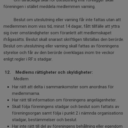
Om tillräckliga skäl för uteslutning inte föreligger skall
föreningen i stället meddela medlemmen varning.
Beslut om uteslutning eller varning får inte fattas utan att
medlemmen inom viss tid, minst 14 dagar, fått tillfälle att yttra
sig över omständigheter som föranlett att medlemskapet
ifrågasätts. Beslut skall snarast skriftligen tillställas den berörde.
Beslut om uteslutning eller varning skall fattas av föreningens
styrelse och får av den berörde överklagas inom tre veckor
enligt regler i RF:s stadgar.
12.
Medlems rättigheter och skyldigheter:
Medlem
Har rätt att delta i sammankomster som anordnas för
medlemmarna.
Har rätt till information om föreningens angelägenheter.
Skall följa föreningens stadgar och beslut som fattats av
föreningsorgan samt följa i punkt 2 i nämnda organisations
stadgar, bestämmelser och beslut.
Har inte rätt till del av föreningens behållning eller egendom