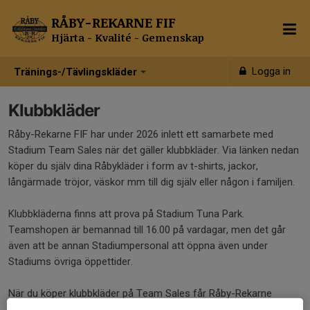
RÅBY-REKARNE FIF
Hjärta - Kvalité - Gemenskap
Logga in
Tränings-/Tävlingskläder
Klubbkläder
Råby-Rekarne FIF har under 2026 inlett ett samarbete med
Stadium Team Sales när det gäller klubbkläder. Via länken nedan
köper du själv dina Råbykläder i form av t-shirts, jackor,
långärmade tröjor, väskor mm till dig själv eller någon i familjen.
Klubbkläderna finns att prova på Stadium Tuna Park.
Teamshopen är bemannad till 16.00 på vardagar, men det går
även att be annan Stadiumpersonal att öppna även under
Stadiums övriga öppettider.
När du köper klubbkläder på Team Sales får Råby-Rekarne
bonus på alla köp. Du kan även välja Råby-Rekarne FIF som din